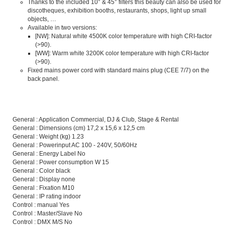
Thanks to the included 10° & 45° filters this beauty can also be used for
discotheques, exhibition booths, restaurants, shops, light up small
objects, …
Available in two versions:
[NW]: Natural white 4500K color temperature with high CRI-factor
(>90).
[WW]: Warm white 3200K color temperature with high CRI-factor
(>90).
Fixed mains power cord with standard mains plug (CEE 7/7) on the
back panel.
General : Application Commercial, DJ & Club, Stage & Rental
General : Dimensions (cm) 17,2 x 15,6 x 12,5 cm
General : Weight (kg) 1.23
General : Powerinput AC 100 - 240V, 50/60Hz
General : Energy Label No
General : Power consumption W 15
General : Color black
General : Display none
General : Fixation M10
General : IP rating indoor
Control : manual Yes
Control : Master/Slave No
Control : DMX M/S No