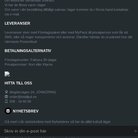
Din weborder behandlas snarast!
Vi har de flesta varor i lager.
Om varor i din beställning tillfälligt saknas i lager kommer du i första hand kontaktas
via e-mail.
LEVERANSER
Leveranser sker med Företagspaket eller med MyPack till privatperson som får ett
SMS, eller så ringer transportören och aviserar. Därefter hämtar du ut paketet hos ditt
närmaste Postombud.
BETALNINGSALTERNATIV
Företagskunder: Faktura 30-dagar
Privatpersoner: Kort eller Klarna
HITTA TILL OSS
Mogölsvägen 24, JÖNKÖPING
order@totalljud.se
036 - 16 66 66
NYHETSBREV
Gå med i vår utskickslista med Nyhetsbrev så har du alltid koll på läget