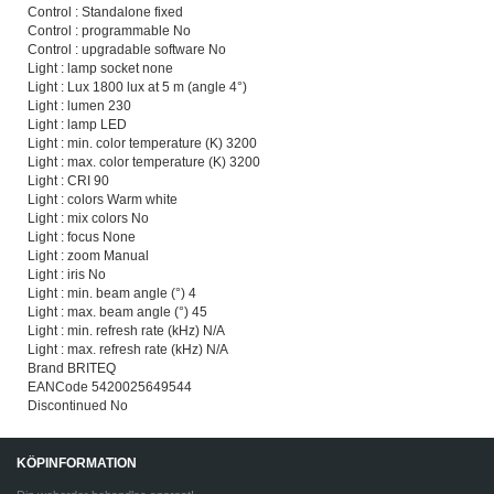
Control : Standalone fixed
Control : programmable No
Control : upgradable software No
Light : lamp socket none
Light : Lux 1800 lux at 5 m (angle 4°)
Light : lumen 230
Light : lamp LED
Light : min. color temperature (K) 3200
Light : max. color temperature (K) 3200
Light : CRI 90
Light : colors Warm white
Light : mix colors No
Light : focus None
Light : zoom Manual
Light : iris No
Light : min. beam angle (°) 4
Light : max. beam angle (°) 45
Light : min. refresh rate (kHz) N/A
Light : max. refresh rate (kHz) N/A
Brand BRITEQ
EANCode 5420025649544
Discontinued No
KÖPINFORMATION