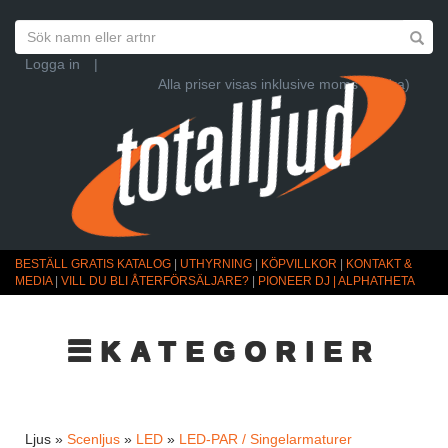
Logga in
|
Alla priser visas inklusive moms (Ändra)
BESTÄLL GRATIS KATALOG
|
UTHYRNING
|
KÖPVILLKOR
|
KONTAKT &
MEDIA
|
VILL DU BLI ÅTERFÖRSÄLJARE?
|
PIONEER DJ | ALPHATHETA
☰KATEGORIER
Ljus »
Scenljus
»
LED
»
LED-PAR / Singelarmaturer