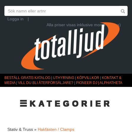
Logga in
|
Alla priser visas inklusive moms (Ändra)
BESTÄLL GRATIS KATALOG
|
UTHYRNING
|
KÖPVILLKOR
|
KONTAKT &
MEDIA
|
VILL DU BLI ÅTERFÖRSÄLJARE?
|
PIONEER DJ | ALPHATHETA
☰KATEGORIER
Stativ & Truss »
Hakfästen / Clamps