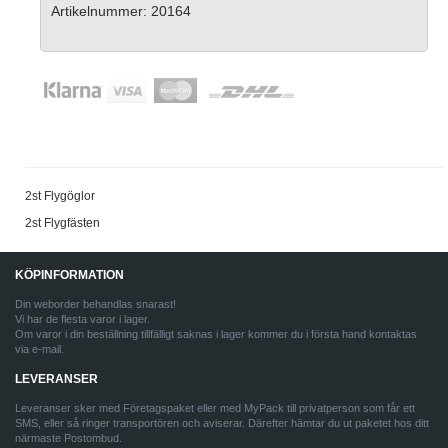
Artikelnummer: 20164
2st Flygöglor
2st Flygfästen
KÖPINFORMATION
Din weborder behandlas snarast!
Vi har de flesta varor i lager.
Om varor i din beställning tillfälligt saknas i lager kommer du i första hand kontaktas
via e-mail.
LEVERANSER
Leveranser sker med Företagspaket eller med MyPack till privatperson som får ett
SMS, eller så ringer transportören och aviserar. Därefter hämtar du ut paketet hos ditt
närmaste Postombud.