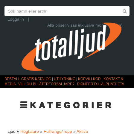
Logga in
|
Alla priser visas inklusive moms (Ändra)
BESTÄLL GRATIS KATALOG
|
UTHYRNING
|
KÖPVILLKOR
|
KONTAKT &
MEDIA
|
VILL DU BLI ÅTERFÖRSÄLJARE?
|
PIONEER DJ | ALPHATHETA
☰KATEGORIER
Ljud »
Högtalare
»
Fullrange/Topp
»
Aktiva