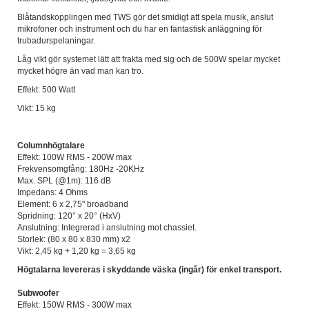
Blåtandskopplingen med TWS gör det smidigt att spela musik, anslut
mikrofoner och instrument och du har en fantastisk anläggning för
trubadurspelaningar.
Låg vikt gör systemet lätt att frakta med sig och de 500W spelar mycket
mycket högre än vad man kan tro.
Effekt: 500 Watt
Vikt: 15 kg
Columnhögtalare
Effekt: 100W RMS - 200W max
Frekvensomgfång: 180Hz -20KHz
Max. SPL (@1m): 116 dB
Impedans: 4 Ohms
Element: 6 x 2,75" broadband
Spridning: 120° x 20° (HxV)
Anslutning: Integrerad i anslutning mot chassiet.
Storlek: (80 x 80 x 830 mm) x2
Vikt: 2,45 kg + 1,20 kg = 3,65 kg
Högtalarna levereras i skyddande väska (ingår) för enkel transport.
Subwoofer
Effekt: 150W RMS - 300W max