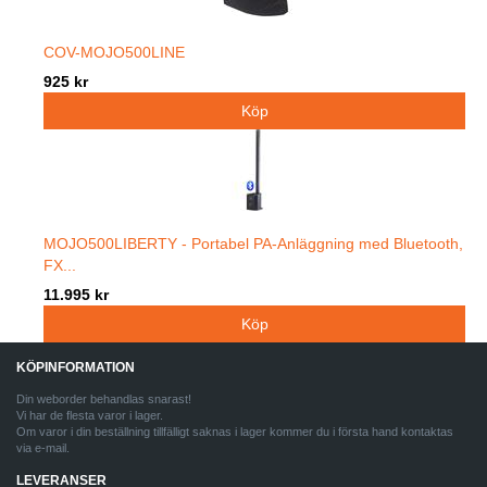
COV-MOJO500LINE
925 kr
MOJO500LIBERTY - Portabel PA-Anläggning med Bluetooth,
FX...
11.995 kr
KÖPINFORMATION
Din weborder behandlas snarast!
Vi har de flesta varor i lager.
Om varor i din beställning tillfälligt saknas i lager kommer du i första hand kontaktas
via e-mail.
LEVERANSER