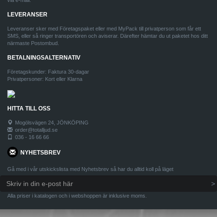
via e-mail.
LEVERANSER
Leveranser sker med Företagspaket eller med MyPack till privatperson som får ett
SMS, eller så ringer transportören och aviserar. Därefter hämtar du ut paketet hos ditt
närmaste Postombud.
BETALNINGSALTERNATIV
Företagskunder: Faktura 30-dagar
Privatpersoner: Kort eller Klarna
HITTA TILL OSS
Mogölsvägen 24, JÖNKÖPING
order@totalljud.se
036 - 16 66 66
NYHETSBREV
Gå med i vår utskickslista med Nyhetsbrev så har du alltid koll på läget
Alla priser i katalogen och i webshoppen är inklusive moms.