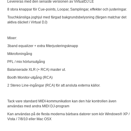
Levereras med den senaste versionen av VirtualDJ LE
8 stora knappar för Cue-points, Loopar, Samplingar, effekter och justeringar.
Touchkänsliga joghjul med färgad bakgrundsbelysning (färgen matchar det
aktiva däcket i Virtual DJ)
Mixer:
3band equalizer + extra filterjusteringsknapp
Mikrofoningång
PFL / mix hörlursutgång
Balanserade XLR (+ RCA) master ut.
Booth Monitor-utgång (RCA)
2 Stereo Line-ingångar (RCA) för att ansluta externa källor.
Tack vare standard MIDI-kommunikation kan den här kontrollen även
användas med andra MIDI DJ-program
Kan användas på de flesta moderna bärbara datorer som kör Windows® XP /
Vista / 7/8/10 eller Mac OSX