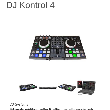
DJ Kontrol 4
JB-Systems
4-kanals midikontroller.Kraftigt metallchassie och