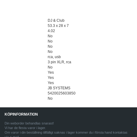
DJ & Club
General : Application
53.3 x 28 x 7
General : Dimensions (cm)
4.02
General : Weight (kg)
No
General : Color
No
General : Energy Label
No
General : Display
No
General : RU
rca, usb
Connections : input
3 pin XLR, rca
Connections : output
No
Function : equalizer
Yes
Function : sound effects
Yes
Function : pitch control
Yes
Function : sync
JB SYSTEMS
Brand
5420025603850
EANCode
No
Discontinued
KÖPINFORMATION
Din weborder behandlas snarast!
Vi har de flesta varor i lager.
Om varor i din beställning tillfälligt saknas i lager kommer du i första hand kontaktas