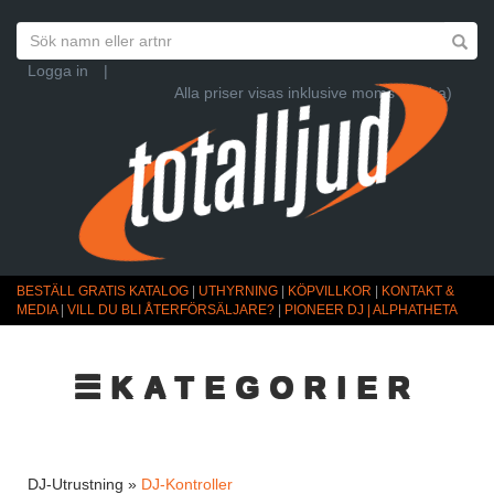
Logga in
|
Alla priser visas inklusive moms (Ändra)
BESTÄLL GRATIS KATALOG
|
UTHYRNING
|
KÖPVILLKOR
|
KONTAKT &
MEDIA
|
VILL DU BLI ÅTERFÖRSÄLJARE?
|
PIONEER DJ | ALPHATHETA
☰KATEGORIER
DJ-Utrustning »
DJ-Kontroller