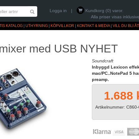
Logga in
|
Kundkorg (0) varor.
Alla priser visas inklus
TIS KATALOG
|
UTHYRNING
|
KÖPVILLKOR
|
KONTAKT & MEDIA
|
VILL DU BLI 
, mixer med USB NYHET
Soundcraft
Inbyggd Lexicon effek
mac/PC..NotePad 5 har
preamp.
1.688 
Artikelnummer: C860