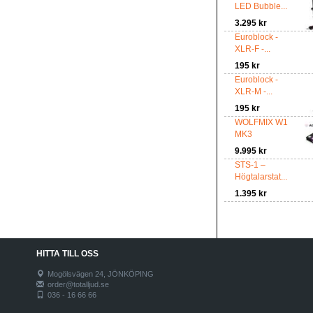
LED Bubble...
3.295 kr
Euroblock -
XLR-F -...
195 kr
Euroblock -
XLR-M -...
195 kr
WOLFMIX W1
MK3
9.995 kr
STS-1 –
Högtalarstat...
1.395 kr
HITTA TILL OSS
Mogölsvägen 24, JÖNKÖPING
order@totalljud.se
036 - 16 66 66