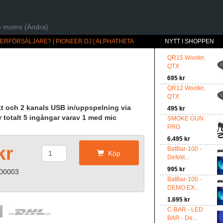
ive moms (Ändra)
ÅTERFÖRSÄLJARE?
|
PIONEER DJ | ALPHATHETA
NYTT I SHOPPEN
QR15 Woofer,
QTX
695 kr
QR12 Woofer,
QTX
t och 2 kanals USB in/uppspelning via
495 kr
 totalt 5 ingångar varav 1 med mic
SMOKE GUN
PRO
6.495 kr
kr
BatBar-100 -
Köp
Defekt...
995 kr
-00003
BatBar-100 -
DEMO EX...
1.695 kr
C-BAR - LED
BAR - De...