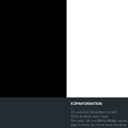
KÖPINFORMATION
Din weborder behandlas snarast!
Vi har de flesta varor i lager.
Om varor i din beställning tillfälligt saknas 
lager kommer du i första hand kontaktas