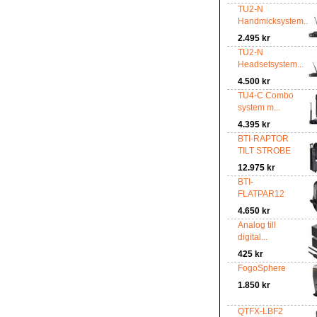
TU2-N
Handmicksystem...
2.495 kr
TU2-N
Headsetsystem...
4.500 kr
TU4-C Combo
system m...
4.395 kr
BTI-RAPTOR
TILT STROBE
12.975 kr
BTI-
FLATPAR12
4.650 kr
Analog till
digital...
425 kr
FogoSphere
1.850 kr
QTFX-LBF2