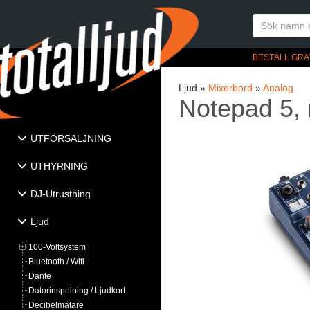
BESTÄLL GRA
Ljud »
Mixerbord
»
Analog
Notepad 5
UTFÖRSÄLJNING
UTHYRNING
DJ-Utrustning
Ljud
100-Voltsystem
Bluetooth / Wifi
Dante
Datorinspelning / Ljudkort
Decibelmätare