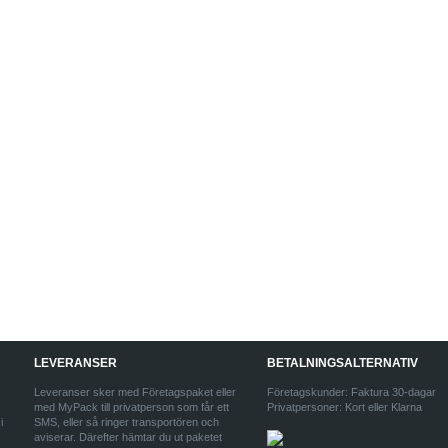
LEVERANSER
BETALNINGSALTERNATIV
Leveranser sker med Företagspaket eller
Företagskunder: Faktura 30-dagar
med MyPack till privatperson som får ett
Privatpersoner: Kort eller Klarna
i
SMS, eller så ringer transportören och
aviserar. Därefter hämtar du ut paketet