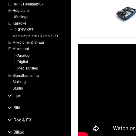
Hi-Fi / Hemmabruk
Högtalare
Hörslinga
Karaoke
LJUDPAKET
Media-Spelare / Radio / CD
Mikrofoner & In-Ear
Mixerbord
Analog
Digital
Med slutsteg
Signalhantering
Slutsteg
Studio
Ljus
Bild
Rök & FX
Billjud