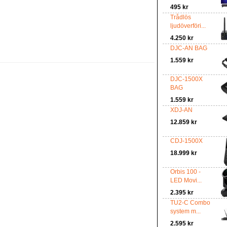
495 kr
Trådlös
ljudöverföri...
4.250 kr
DJC-AN BAG
1.559 kr
DJC-1500X
BAG
1.559 kr
XDJ-AN
12.859 kr
CDJ-1500X
18.999 kr
Orbis 100 -
LED Movi...
2.395 kr
TU2-C Combo
system m...
2.595 kr