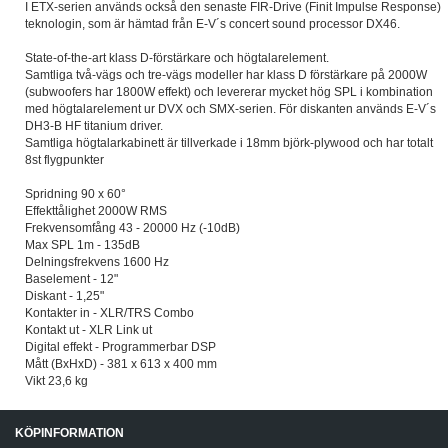
I ETX-serien används också den senaste FIR-Drive (Finit Impulse Response)
teknologin, som är hämtad från E-V´s concert sound processor DX46.
State-of-the-art klass D-förstärkare och högtalarelement.
Samtliga två-vägs och tre-vägs modeller har klass D förstärkare på 2000W
(subwoofers har 1800W effekt) och levererar mycket hög SPL i kombination
med högtalarelement ur DVX och SMX-serien. För diskanten används E-V´s
DH3-B HF titanium driver.
Samtliga högtalarkabinett är tillverkade i 18mm björk-plywood och har totalt
8st flygpunkter
Spridning 90 x 60°
Effekttålighet 2000W RMS
Frekvensomfång 43 - 20000 Hz (-10dB)
Max SPL 1m - 135dB
Delningsfrekvens 1600 Hz
Baselement - 12"
Diskant - 1,25"
Kontakter in - XLR/TRS Combo
Kontakt ut - XLR Link ut
Digital effekt - Programmerbar DSP
Mått (BxHxD) - 381 x 613 x 400 mm
Vikt 23,6 kg
KÖPINFORMATION