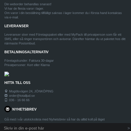
Din weborder behandlas snarast!
Vi har de flesta varor i lager.
Om varor i din beställning tillfälligt saknas i lager kommer du i första hand kontaktas
via e-mail.
LEVERANSER
Leveranser sker med Företagspaket eller med MyPack till privatperson som får ett
SMS, eller så ringer transportören och aviserar. Därefter hämtar du ut paketet hos ditt
närmaste Postombud.
BETALNINGSALTERNATIV
Företagskunder: Faktura 30-dagar
Privatpersoner: Kort eller Klarna
HITTA TILL OSS
Mogölsvägen 24, JÖNKÖPING
order@totalljud.se
036 - 16 66 66
NYHETSBREV
Gå med i vår utskickslista med Nyhetsbrev så har du alltid koll på läget