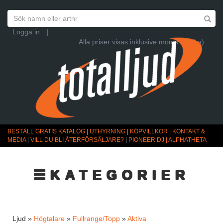
Logga in
|
Alla priser visas inklusive moms (Ändra)
BESTÄLL GRATIS KATALOG
|
UTHYRNING
|
KÖPVILLKOR
|
KONTAKT &
MEDIA
|
VILL DU BLI ÅTERFÖRSÄLJARE?
|
PIONEER DJ | ALPHATHETA
☰KATEGORIER
Ljud »
Högtalare
»
Fullrange/Topp
»
Aktiva