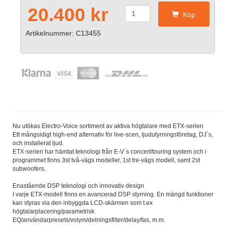
20.400 kr
Köp
Artikelnummer: C13455
Nu utökas Electro-Voice sortiment av aktiva högtalare med ETX-serien
Ett mångsidigt high-end alternativ för live-scen, ljudutyrningsföretag, DJ´s,
och installerat ljud.
ETX-serien har hämtat teknologi från E-V´s concert/touring system och i
programmet finns 3st två-vägs modeller, 1st tre-vägs modell, samt 2st
subwoofers.
Enastående DSP teknologi och innovativ design
I varje ETX-modell finns en avancerad DSP styrning. En mängd funktioner
kan styras via den inbyggda LCD-skärmen som t.ex
högtalarplacering/parametrisk
EQ/användarpresets/volym/delningsfilter/delay/fas, m.m.