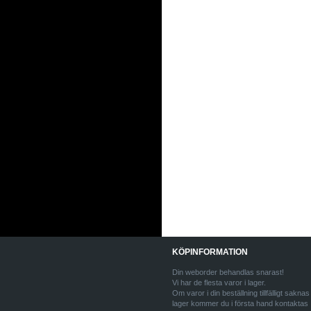
KÖPINFORMATION
Din weborder behandlas snarast!
Vi har de flesta varor i lager.
Om varor i din beställning tillfälligt saknas 
lager kommer du i första hand kontaktas