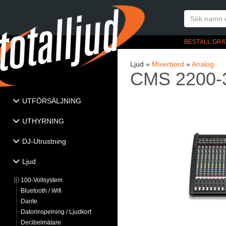
BESTÄLL GRA
Ljud »
Mixerbord
»
Analog
CMS 2200-
UTFÖRSÄLJNING
UTHYRNING
DJ-Utrustning
Ljud
100-Voltsystem
Bluetooth / Wifi
Dante
Datorinspelning / Ljudkort
Decibelmätare