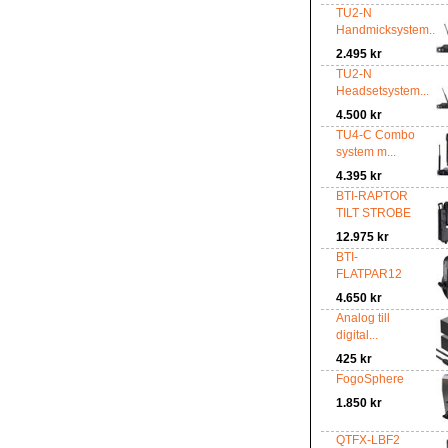
TU2-N
Handmicksystem...
2.495 kr
TU2-N
Headsetsystem...
4.500 kr
TU4-C Combo
system m...
4.395 kr
BTI-RAPTOR
TILT STROBE
12.975 kr
BTI-
FLATPAR12
4.650 kr
Analog till
digital...
425 kr
FogoSphere
1.850 kr
QTFX-LBF2