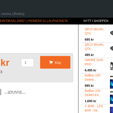
ive moms (Ändra)
ÅTERFÖRSÄLJARE?
|
PIONEER DJ | ALPHATHETA
NYTT I SHOPPEN
QR15 Woofer,
QTX
695 kr
QR12 Woofer,
QTX
495 kr
 kr
SMOKE GUN
Köp
PRO
6.495 kr
53
BatBar-100 -
Defekt...
995 kr
BatBar-100 -
DEMO EX...
1.695 kr
C-BAR - LED
BAR - De...