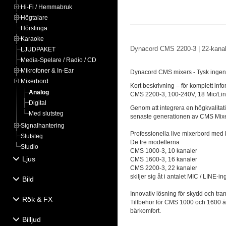
Hi-Fi / Hemmabruk
Högtalare
Hörslinga
Karaoke
Dynacord CMS 2200-3 | 22-kanal
LJUDPAKET
Media-Spelare / Radio / CD
Mikrofoner & In-Ear
Dynacord CMS mixers - Tysk ingenj
Mixerbord
Kort beskrivning – för komplett inf
Analog
CMS 2200-3, 100-240V, 18 Mic/Line 
Digital
Genom att integrera en högkvalitativ
Med slutsteg
senaste generationen av CMS Mixerb
Signalhantering
Professionella live mixerbord med 
Slutsteg
De tre modellerna
Studio
CMS 1000-3, 10 kanaler
Ljus
CMS 1600-3, 16 kanaler
CMS 2200-3, 22 kanaler
skiljer sig åt i antalet MIC / LINE-i
Bild
Innovativ lösning för skydd och tra
Rök & FX
Tillbehör för CMS 1000 och 1600 är
bärkomfort.
Billjud