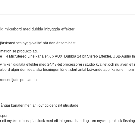
ig mixerbord med dubbla inbyggda effekter
örskonst och byggkvalite' när den är som bäst
ormation se produktblad.
+ 4 Mic/Stereo Line kanaler, 6 x AUX, Dubbla 24 bit Stereo Effekter, USB-Audio Inte
 mixer, digitala effekter med 24/48-bit processorer i studio kvalitet och nu även ett p
ord utgör den idealiska lösningen för ett stort antal krävande applikationer inom 
konsertljuds prestanda
ngångar kanaler men är i övrigt identiskt utrustade.
nsport
 ett mycket robust plastlock med ett integrerat handtag - en mycket praktisk lösnin