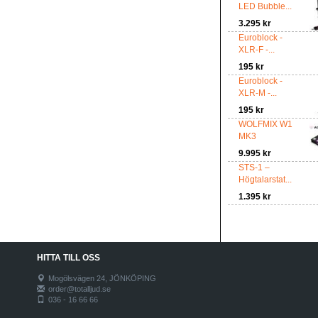
LED Bubble...
3.295 kr
Euroblock -
XLR-F -...
195 kr
Euroblock -
XLR-M -...
195 kr
WOLFMIX W1
MK3
9.995 kr
STS-1 –
Högtalarstat...
1.395 kr
HITTA TILL OSS
Mogölsvägen 24, JÖNKÖPING
order@totalljud.se
036 - 16 66 66