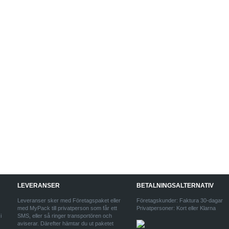
LEVERANSER
BETALNINGSALTERNATIV
Leveranser sker med Företagspaket eller
Företagskunder: Faktura 30-dagar
med MyPack till privatperson som får ett
Privatpersoner: Kort eller Klarna
i
SMS, eller så ringer transportören och
aviserar. Därefter hämtar du ut paketet