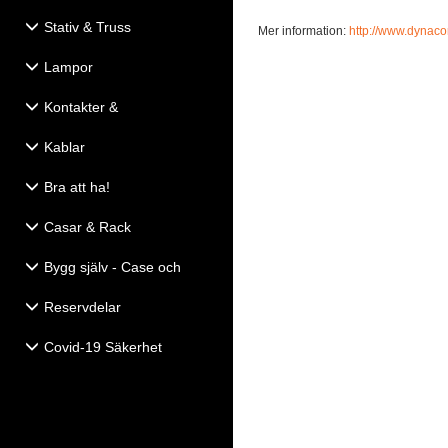
Stativ & Truss
Mer information:
http://www.dynac
Lampor
Kontakter &
Eldistribution
Kablar
Bra att ha!
Casar & Rack
Bygg själv - Case och
Högtalartillbehör
Reservdelar
Covid-19 Säkerhet