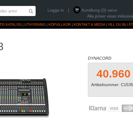
Logga in
|
Kundkorg (0) varor.
Alla priser visas inklus
TIS KATALOG
|
UTHYRNING
|
KÖPVILLKOR
|
KONTAKT & MEDIA
|
VILL DU BLI 
3
DYNACORD
40.960
Artikelnummer: C153