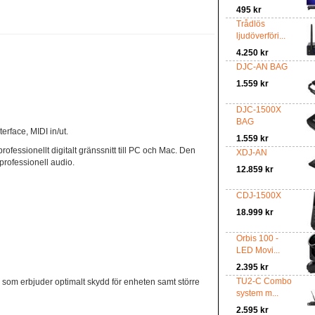
495 kr
Trådlös
ljudöverföri...
4.250 kr
DJC-AN BAG
1.559 kr
DJC-1500X
BAG
rface, MIDI in/ut.
1.559 kr
rofessionellt digitalt gränssnitt till PC och Mac. Den
XDJ-AN
professionell audio.
12.859 kr
CDJ-1500X
18.999 kr
Orbis 100 -
LED Movi...
2.395 kr
TU2-C Combo
g som erbjuder optimalt skydd för enheten samt större
system m...
2.595 kr