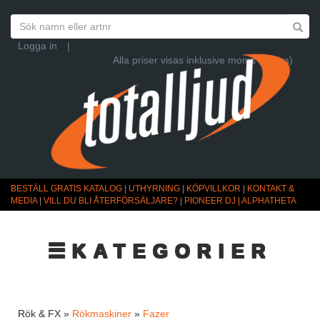
Logga in
|
Alla priser visas inklusive moms (Ändra)
BESTÄLL GRATIS KATALOG
|
UTHYRNING
|
KÖPVILLKOR
|
KONTAKT &
MEDIA
|
VILL DU BLI ÅTERFÖRSÄLJARE?
|
PIONEER DJ | ALPHATHETA
☰KATEGORIER
Rök & FX »
Rökmaskiner
»
Fazer