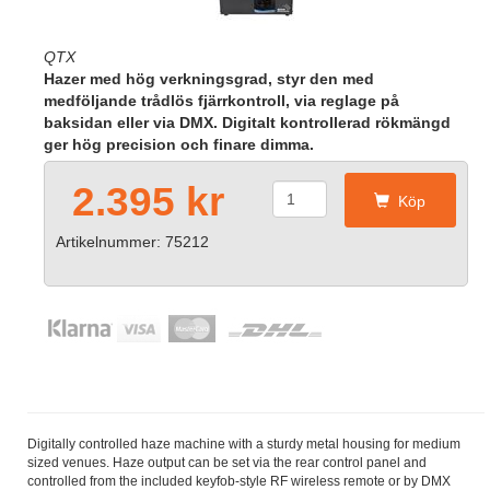
QTX
Hazer med hög verkningsgrad, styr den med
medföljande trådlös fjärrkontroll, via reglage på
baksidan eller via DMX. Digitalt kontrollerad rökmängd
ger hög precision och finare dimma.
2.395 kr
Köp
Artikelnummer: 75212
Digitally controlled haze machine with a sturdy metal housing for medium
sized venues. Haze output can be set via the rear control panel and
controlled from the included keyfob-style RF wireless remote or by DMX