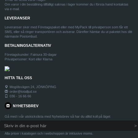
Om varor i din beställning tillfälligt saknas i lager kommer du i första hand kontaktas
via e-mail.
LEVERANSER
Leveranser sker med Företagspaket eller med MyPack till privatperson som får ett
SMS, eller så ringer transportören och aviserar. Därefter hämtar du ut paketet hos ditt
närmaste Postombud.
BETALNINGSALTERNATIV
Företagskunder: Faktura 30-dagar
Privatpersoner: Kort eller Klarna
HITTA TILL OSS
Mogölsvägen 24, JÖNKÖPING
order@totalljud.se
036 - 16 66 66
NYHETSBREV
Gå med i vår utskickslista med Nyhetsbrev så har du alltid koll på läget
Alla priser i katalogen och i webshoppen är inklusive moms.