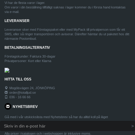
Vi har de flesta varor i lager.
Om varor i din beställning tillfälligt saknas i lager kommer du i första hand kontaktas
via e-mail.
LEVERANSER
Leveranser sker med Företagspaket eller med MyPack till privatperson som får ett
SMS, eller så ringer transportören och aviserar. Därefter hämtar du ut paketet hos ditt
närmaste Postombud.
BETALNINGSALTERNATIV
Företagskunder: Faktura 30-dagar
Privatpersoner: Kort eller Klarna
HITTA TILL OSS
Mogölsvägen 24, JÖNKÖPING
order@totalljud.se
036 - 16 66 66
NYHETSBREV
Gå med i vår utskickslista med Nyhetsbrev så har du alltid koll på läget
Alla priser i katalogen och i webshoppen är inklusive moms.