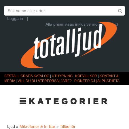
Logga in
|
Alla priser visas inklusive moms (Ändra)
BESTÄLL GRATIS KATALOG
|
UTHYRNING
|
KÖPVILLKOR
|
KONTAKT &
MEDIA
|
VILL DU BLI ÅTERFÖRSÄLJARE?
|
PIONEER DJ | ALPHATHETA
☰KATEGORIER
Ljud »
Mikrofoner & In-Ear
»
Tillbehör