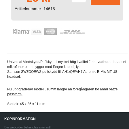
Artikelnummer: 14615
Universal Vindskydd/Puffskydd i mycket hög kvalitet för huvudburna headset
mikrofoner eller myggor med längre kapsel, typ
Samson SWZOQEWS puffskydd till AH1/QE/AH7 Aeromic E-Mic MT-U8
headset.
Nu uppgraderad modell, 10mm längre än föregångaren för ännu bättre
passform.
Storlek: 45 x 25 x 11 mm
KÖPINFORMATION
Din weborder behandlas snarast!