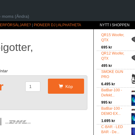
ive moms (Ändra)
ÅTERFÖRSÄLJARE?
|
PIONEER DJ | ALPHATHETA
NYTT I SHOPPEN
QR15 Woofer,
QTX
gotter,
695 kr
QR12 Woofer,
QTX
495 kr
intar
SMOKE GUN
PRO
r
6.495 kr
Köp
BatBar-100 -
Defekt...
995 kr
BatBar-100 -
DEMO EX...
1.695 kr
C-BAR - LED
BAR - De...