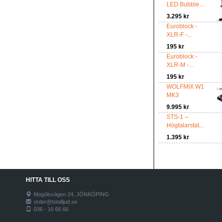
LED Bubble...
3.295 kr
Euroblock -
XLR-F -...
195 kr
Euroblock -
XLR-M -...
195 kr
WOLFMIX W1
MK3
9.995 kr
STS-1 –
Högtalarstat...
1.395 kr
HITTA TILL OSS
Mogölsvägen 24, JÖNKÖPING
order@totalljud.se
036 - 16 66 66