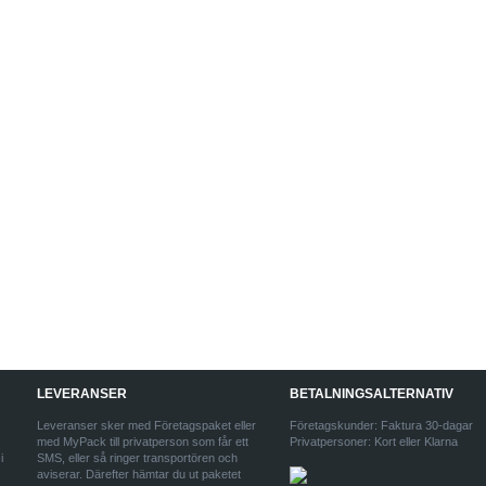
LEVERANSER
BETALNINGSALTERNATIV
Leveranser sker med Företagspaket eller
Företagskunder: Faktura 30-dagar
med MyPack till privatperson som får ett
Privatpersoner: Kort eller Klarna
i
SMS, eller så ringer transportören och
aviserar. Därefter hämtar du ut paketet