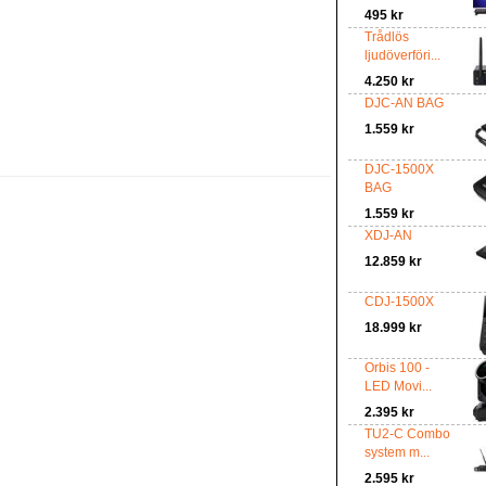
495 kr
Trådlös
ljudöverföri...
4.250 kr
DJC-AN BAG
1.559 kr
DJC-1500X
BAG
1.559 kr
XDJ-AN
12.859 kr
CDJ-1500X
18.999 kr
Orbis 100 -
LED Movi...
2.395 kr
TU2-C Combo
system m...
2.595 kr