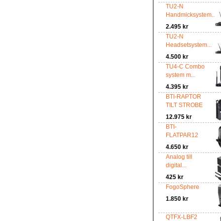
TU2-N
Handmicksystem...
2.495 kr
TU2-N
Headsetsystem...
4.500 kr
TU4-C Combo
system m...
4.395 kr
BTI-RAPTOR
TILT STROBE
12.975 kr
BTI-
FLATPAR12
4.650 kr
Analog till
digital...
425 kr
FogoSphere
1.850 kr
QTFX-LBF2