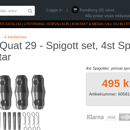
Logga in
|
Kundkorg (0) varor.
Alla priser visas inklus
TIS KATALOG
|
UTHYRNING
|
KÖPVILLKOR
|
KONTAKT & MEDIA
|
VILL DU BLI 
q - 4-kantstruss
at 29 - Spigott set, 4st Spi
tar
4st Spigotter, pinnar,spr
495 k
Artikelnummer: 60581