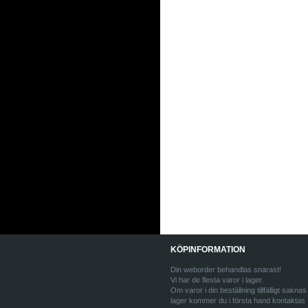
KÖPINFORMATION
Din weborder behandlas snarast!
Vi har de flesta varor i lager.
Om varor i din beställning tillfälligt saknas 
lager kommer du i första hand kontaktas