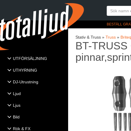
BESTÄLL GRA
Stativ & Truss »
Truss
»
Brite
BT-TRUSS Qu
pinnar,sprin
UTFÖRSÄLJNING
UTHYRNING
DJ-Utrustning
Ljud
Ljus
Bild
Rök & FX