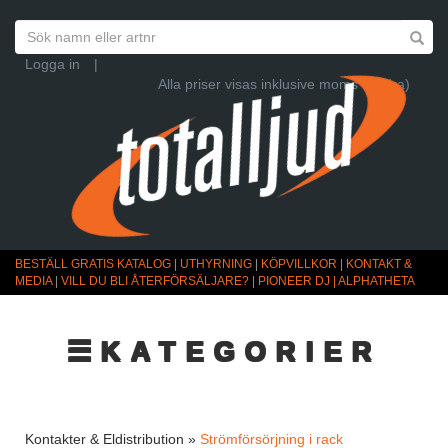
Logga in
|
Alla priser visas inklusive moms (Ändra)
BESTÄLL GRATIS KATALOG
|
UTHYRNING
|
KÖPVILLKOR
|
KONTAKT &
MEDIA
|
VILL DU BLI ÅTERFÖRSÄLJARE?
|
PIONEER DJ | ALPHATHETA
☰KATEGORIER
Kontakter & Eldistribution »
Strömförsörjning i rack