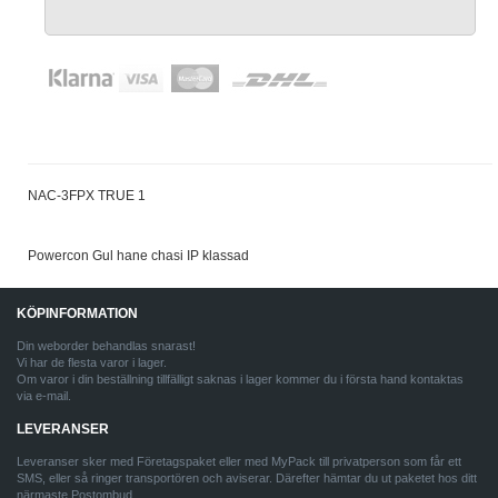
NAC-3FPX TRUE 1
Powercon Gul hane chasi IP klassad
KÖPINFORMATION
Din weborder behandlas snarast!
Vi har de flesta varor i lager.
Om varor i din beställning tillfälligt saknas i lager kommer du i första hand kontaktas
via e-mail.
LEVERANSER
Leveranser sker med Företagspaket eller med MyPack till privatperson som får ett
SMS, eller så ringer transportören och aviserar. Därefter hämtar du ut paketet hos ditt
närmaste Postombud.