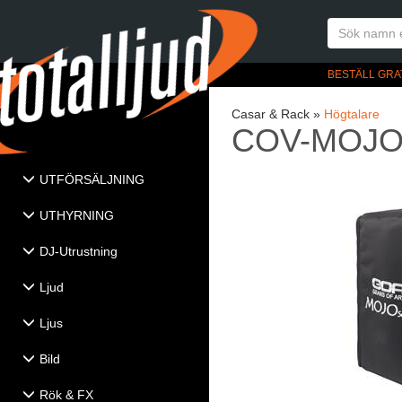
BESTÄLL GRA
Casar & Rack »
Högtalare
COV-MOJO
UTFÖRSÄLJNING
UTHYRNING
DJ-Utrustning
Ljud
Ljus
Bild
Rök & FX