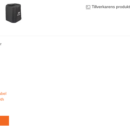
Tillverkarens produk
r
bel
oth