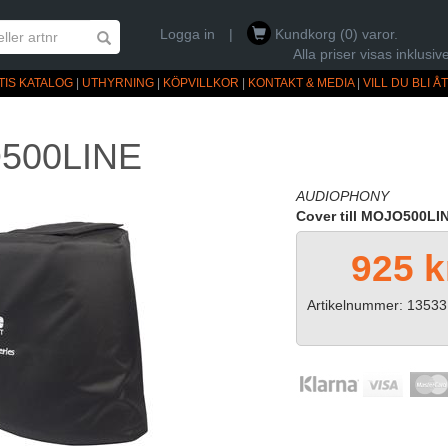
Logga in
|
Kundkorg (0) varor.
Alla priser visas inklus
TIS KATALOG
|
UTHYRNING
|
KÖPVILLKOR
|
KONTAKT & MEDIA
|
VILL DU BLI 
500LINE
AUDIOPHONY
Cover till MOJO500LI
925 k
Artikelnummer: 13533