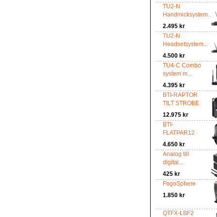
TU2-N
Handmicksystem...
2.495 kr
TU2-N
Headsetsystem...
4.500 kr
TU4-C Combo
system m...
4.395 kr
BTI-RAPTOR
TILT STROBE
12.975 kr
BTI-
FLATPAR12
4.650 kr
Analog till
digital...
425 kr
FogoSphere
1.850 kr
QTFX-LBF2