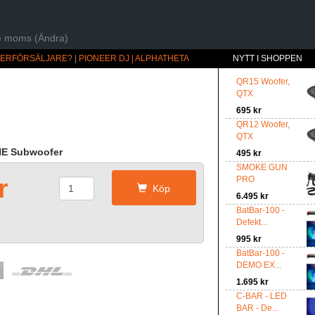
ive moms (Ändra)
ÅTERFÖRSÄLJARE?
|
PIONEER DJ | ALPHATHETA
NYTT I SHOPPEN
QR15 Woofer,
QTX
695 kr
QR12 Woofer,
QTX
NE Subwoofer
495 kr
SMOKE GUN
r
PRO
Köp
6.495 kr
BatBar-100 -
Defekt...
995 kr
BatBar-100 -
DEMO EX...
1.695 kr
C-BAR - LED
BAR - De...