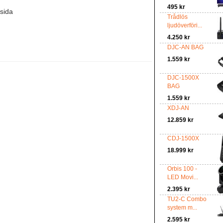
495 kr
tsida
Trådlös
ljudöverföri...
4.250 kr
DJC-AN BAG
1.559 kr
DJC-1500X
BAG
1.559 kr
XDJ-AN
12.859 kr
CDJ-1500X
18.999 kr
Orbis 100 -
LED Movi...
2.395 kr
TU2-C Combo
system m...
2.595 kr