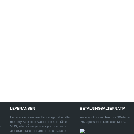
LEVERANSER
BETALNINGSALTERNATIV
Leveranser sker med Företagspaket eller
Företagskunder: Faktura 30-dagar
med MyPack till privatperson som får ett
Privatpersoner: Kort eller Klarna
i
SMS, eller så ringer transportören och
aviserar. Därefter hämtar du ut paketet