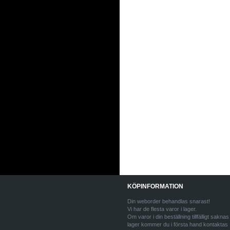
KÖPINFORMATION
Din weborder behandlas snarast!
Vi har de flesta varor i lager.
Om varor i din beställning tillfälligt saknas 
lager kommer du i första hand kontaktas