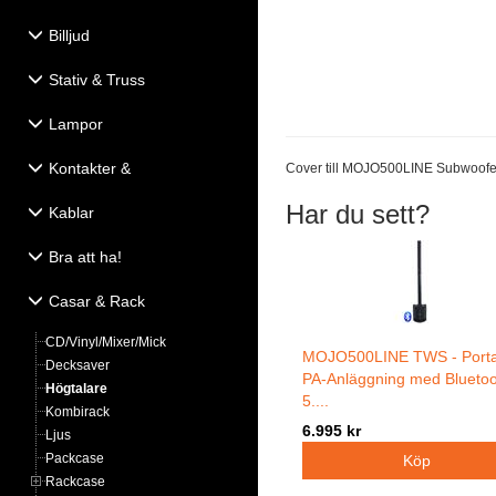
Billjud
Stativ & Truss
Lampor
Kontakter &
Cover till MOJO500LINE Subwoofe
Eldistribution
Har du sett?
Kablar
Bra att ha!
Casar & Rack
CD/Vinyl/Mixer/Mick
MOJO500LINE TWS - Porta
Decksaver
PA-Anläggning med Blueto
Högtalare
5....
Kombirack
6.995 kr
Ljus
Packcase
Rackcase