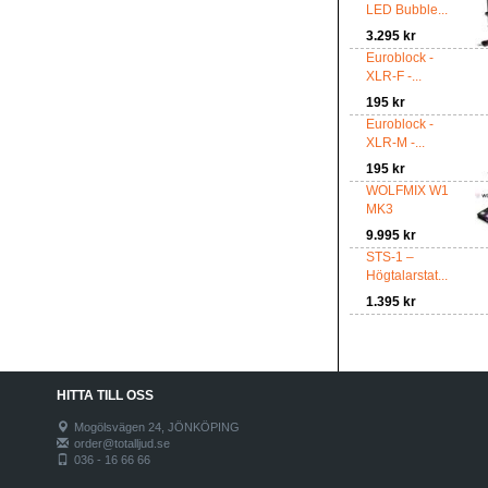
LED Bubble...
3.295 kr
Euroblock -
XLR-F -...
195 kr
Euroblock -
XLR-M -...
195 kr
WOLFMIX W1
MK3
9.995 kr
STS-1 –
Högtalarstat...
1.395 kr
HITTA TILL OSS
Mogölsvägen 24, JÖNKÖPING
order@totalljud.se
036 - 16 66 66