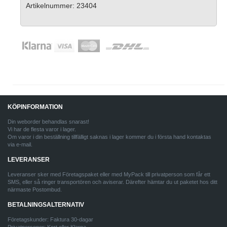
Artikelnummer: 23404
KÖPINFORMATION
Din weborder behandlas snarast!
Vi har de flesta varor i lager.
Om varor i din beställning tillfälligt saknas i lager kommer du i första hand kontaktas
via e-mail.
LEVERANSER
Leveranser sker med Företagspaket eller med MyPack till privatperson som får ett
SMS, eller så ringer transportören och aviserar. Därefter hämtar du ut paketet hos ditt
närmaste Postombud.
BETALNINGSALTERNATIV
Företagskunder: Faktura 30-dagar