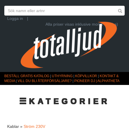
Logga in
|
Alla priser visas inklusive moms (Ändra)
BESTÄLL GRATIS KATALOG
|
UTHYRNING
|
KÖPVILLKOR
|
KONTAKT &
MEDIA
|
VILL DU BLI ÅTERFÖRSÄLJARE?
|
PIONEER DJ | ALPHATHETA
☰KATEGORIER
Kablar »
Ström 230V