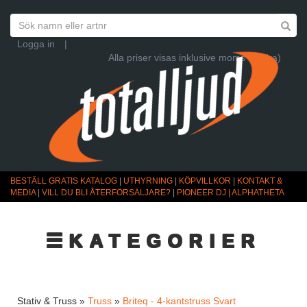
Logga in
|
Alla priser visas inklusive moms (Ändra)
BESTÄLL GRATIS KATALOG
|
UTHYRNING
|
KÖPVILLKOR
|
KONTAKT &
MEDIA
|
VILL DU BLI ÅTERFÖRSÄLJARE?
|
PIONEER DJ | ALPHATHETA
☰KATEGORIER
Stativ & Truss »
Truss
»
Briteq - 4-kantstruss Svart