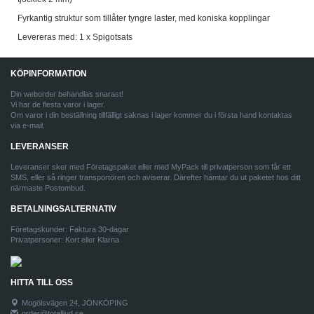
Fyrkantig struktur som tillåter tyngre laster, med koniska kopplingar
Levereras med: 1 x Spigotsats
KÖPINFORMATION
Din weborder behandlas snarast!
Vi har de flesta varor i lager.
Om varor i din beställning tillfälligt saknas i lager kommer du i första hand kontaktas
via e-mail.
LEVERANSER
Leveranser sker med Företagspaket eller med MyPack till privatperson som får ett
SMS, eller så ringer transportören och aviserar. Därefter hämtar du ut paketet hos ditt
närmaste Postombud.
BETALNINGSALTERNATIV
Företagskunder: Faktura 30-dagar
Privatpersoner: Kort eller Klarna
HITTA TILL OSS
Mogölsvägen 24, JÖNKÖPING
order@totalljud.se