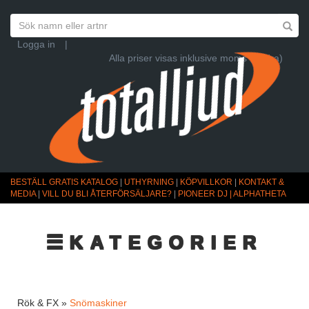
Logga in
|
Alla priser visas inklusive moms (Ändra)
BESTÄLL GRATIS KATALOG
|
UTHYRNING
|
KÖPVILLKOR
|
KONTAKT &
MEDIA
|
VILL DU BLI ÅTERFÖRSÄLJARE?
|
PIONEER DJ | ALPHATHETA
☰KATEGORIER
Rök & FX »
Snömaskiner