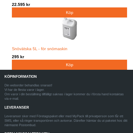
22.595 kr
Snövätska 5L - för snömaskin
295 kr
KÖPINFORMATION
Din weborder behandlas snarast!
Vi har de flesta varor i lager.
Om varor i din beställning tillfälligt saknas i lager kommer du i första hand kontaktas
via e-mail.
LEVERANSER
Leveranser sker med Företagspaket eller med MyPack till privatperson som får ett
SMS, eller så ringer transportören och aviserar. Därefter hämtar du ut paketet hos ditt
närmaste Postombud.