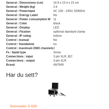
General : Dimensions (cm)
16.9 x 15.4 x 15 cm
General : Weight (kg)
2.6
General : Powerinput
AC 100 - 240V, 50/60Hz
General : Energy Label
No
General : Power consumption W
11
General : Color
black
General : Display
LED
General : Fixation
optional standard clamp
General : IP rating
indoor
Control : manual
No
Control : Standalone
no
Control : maximum DMX channels
2
Fx : liquid type
Snow
Connections : input
3 pin XLR, IEC
Connections : output
3 pin XLR
Brand
ANTARI
Har du sett?
Snömaskin S-500