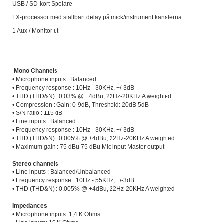
USB / SD-kort Spelare
FX-processor med ställbart delay på mick/instrument kanalerna.
1 Aux / Monitor ut
Mono Channels
• Microphone inputs : Balanced
• Frequency response : 10Hz - 30KHz, +/-3dB
• THD (THD&N) : 0.03% @ +4dBu, 22Hz-20KHz A weighted
• Compression : Gain: 0-9dB, Threshold: 20dB 5dB
• S/N ratio : 115 dB
• Line inputs : Balanced
• Frequency response : 10Hz - 30KHz, +/-3dB
• THD (THD&N) : 0.005% @ +4dBu, 22Hz-20KHz A weighted
• Maximum gain : 75 dBu 75 dBu Mic input Master output
Stereo channels
• Line inputs : Balanced/Unbalanced
• Frequency response : 10Hz - 55KHz, +/-3dB
• THD (THD&N) : 0.005% @ +4dBu, 22Hz-20KHz A weighted
Impedances
• Microphone inputs: 1,4 K Ohms