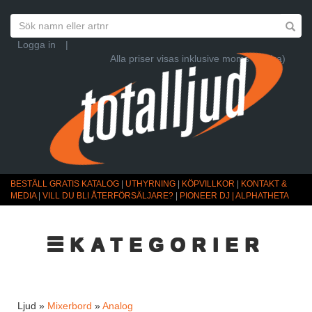
Logga in
|
Alla priser visas inklusive moms (Ändra)
BESTÄLL GRATIS KATALOG
|
UTHYRNING
|
KÖPVILLKOR
|
KONTAKT &
MEDIA
|
VILL DU BLI ÅTERFÖRSÄLJARE?
|
PIONEER DJ | ALPHATHETA
☰KATEGORIER
Ljud »
Mixerbord
»
Analog