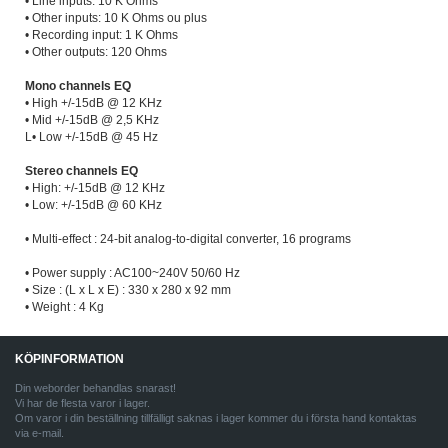
• Line inputs: 10 K Ohms
• Other inputs: 10 K Ohms ou plus
• Recording input: 1 K Ohms
• Other outputs: 120 Ohms
Mono channels EQ
• High +/-15dB @ 12 KHz
• Mid +/-15dB @ 2,5 KHz
L• Low +/-15dB @ 45 Hz
Stereo channels EQ
• High: +/-15dB @ 12 KHz
• Low: +/-15dB @ 60 KHz
• Multi-effect : 24-bit analog-to-digital converter, 16 programs
• Power supply : AC100~240V 50/60 Hz
• Size : (L x L x E) : 330 x 280 x 92 mm
• Weight : 4 Kg
KÖPINFORMATION
Din weborder behandlas snarast!
Vi har de flesta varor i lager.
Om varor i din beställning tillfälligt saknas i lager kommer du i första hand kontaktas
via e-mail.