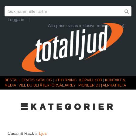
Logga in
|
Alla priser visas inklusive moms (Ändra)
BESTÄLL GRATIS KATALOG
|
UTHYRNING
|
KÖPVILLKOR
|
KONTAKT &
MEDIA
|
VILL DU BLI ÅTERFÖRSÄLJARE?
|
PIONEER DJ | ALPHATHETA
☰KATEGORIER
Casar & Rack »
Ljus