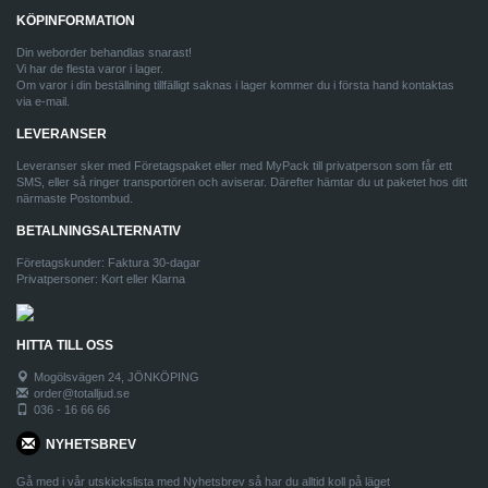
KÖPINFORMATION
Din weborder behandlas snarast!
Vi har de flesta varor i lager.
Om varor i din beställning tillfälligt saknas i lager kommer du i första hand kontaktas
via e-mail.
LEVERANSER
Leveranser sker med Företagspaket eller med MyPack till privatperson som får ett
SMS, eller så ringer transportören och aviserar. Därefter hämtar du ut paketet hos ditt
närmaste Postombud.
BETALNINGSALTERNATIV
Företagskunder: Faktura 30-dagar
Privatpersoner: Kort eller Klarna
HITTA TILL OSS
Mogölsvägen 24, JÖNKÖPING
order@totalljud.se
036 - 16 66 66
NYHETSBREV
Gå med i vår utskickslista med Nyhetsbrev så har du alltid koll på läget