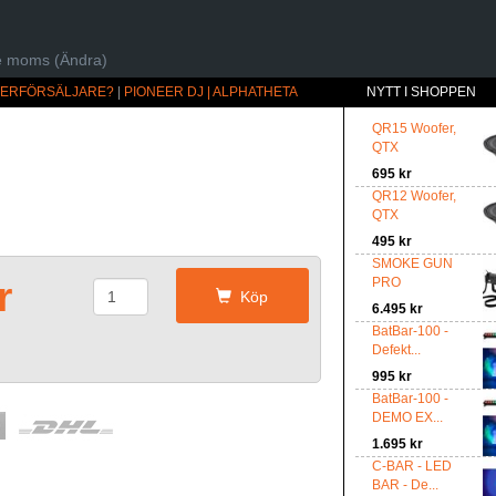
ive moms (Ändra)
ÅTERFÖRSÄLJARE?
|
PIONEER DJ | ALPHATHETA
NYTT I SHOPPEN
QR15 Woofer,
QTX
695 kr
QR12 Woofer,
QTX
495 kr
SMOKE GUN
r
PRO
Köp
6.495 kr
BatBar-100 -
Defekt...
995 kr
BatBar-100 -
DEMO EX...
1.695 kr
C-BAR - LED
BAR - De...