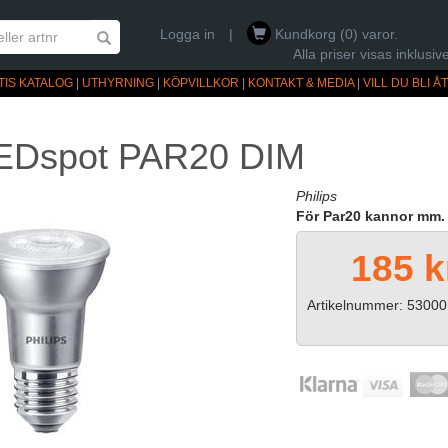
Logga in
|
Kundkorg (0) varor.
Alla priser visas inklus
TIS KATALOG
|
UTHYRNING
|
KÖPVILLKOR
|
KONTAKT & MEDIA
|
VILL DU BLI 
Dspot PAR20 DIM
Philips
För Par20 kannor mm.
185 k
Artikelnummer: 53000