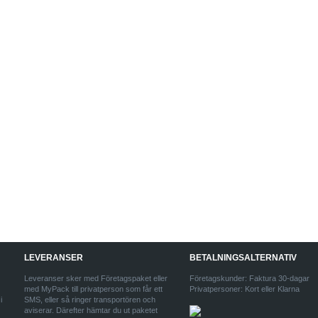
LEVERANSER
BETALNINGSALTERNATIV
Leveranser sker med Företagspaket eller
Företagskunder: Faktura 30-dagar
med MyPack till privatperson som får ett
Privatpersoner: Kort eller Klarna
i
SMS, eller så ringer transportören och
aviserar. Därefter hämtar du ut paketet