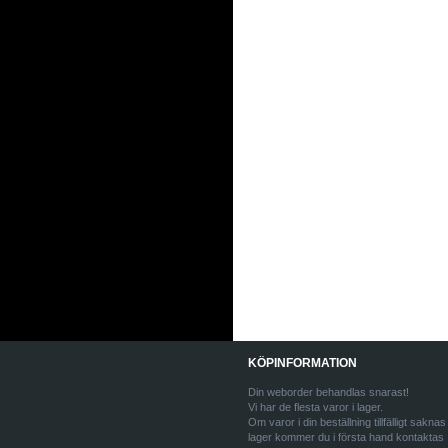
KÖPINFORMATION
Din weborder behandlas snarast!
Vi har de flesta varor i lager.
Om varor i din beställning tillfälligt saknas 
lager kommer du i första hand kontaktas