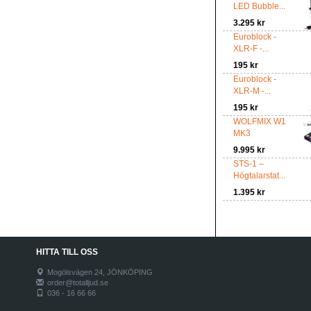
LED Bubble...
3.295 kr
Euroblock -
XLR-F -...
195 kr
Euroblock -
XLR-M -...
195 kr
WOLFMIX W1
MK3
9.995 kr
STS-1 –
Högtalarstat...
1.395 kr
HITTA TILL OSS
Mogölsvägen 24, JÖNKÖPING
order@totalljud.se
036 - 16 66 66