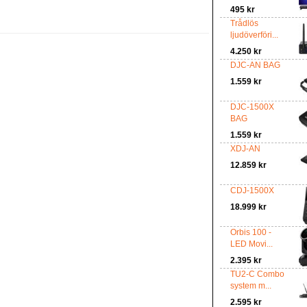
495 kr
Trådlös
ljudöverföri...
4.250 kr
DJC-AN BAG
1.559 kr
DJC-1500X
BAG
1.559 kr
XDJ-AN
12.859 kr
CDJ-1500X
18.999 kr
Orbis 100 -
LED Movi...
2.395 kr
TU2-C Combo
system m...
2.595 kr