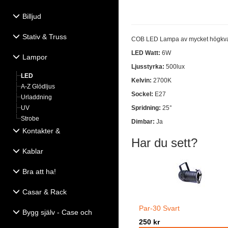
Billjud
Stativ & Truss
COB LED Lampa av mycket högkval
LED Watt:
6W
Lampor
Ljusstyrka:
500lux
LED
Kelvin:
2700K
A-Z Glödljus
Sockel:
E27
Urladdning
UV
Spridning:
25°
Strobe
Dimbar:
Ja
Kontakter &
Har du sett?
Eldistribution
Kablar
Bra att ha!
Casar & Rack
Par-30 Svart
Bygg själv - Case och
250 kr
Högtalartillbehör