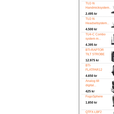
TU2-N
Handmicksystem...
2.495 kr
TU2-N
Headsetsystem...
4.500 kr
TU4-C Combo
system m...
4.395 kr
BTI-RAPTOR
TILT STROBE
12.975 kr
BTI-
FLATPAR12
4.650 kr
Analog till
digital...
425 kr
FogoSphere
1.850 kr
QTFX-LBF2