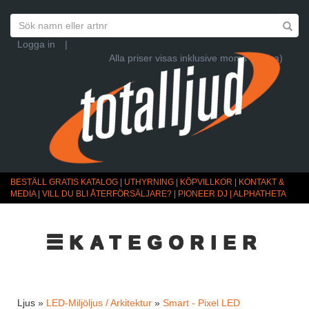
Logga in
|
Alla priser visas inklusive moms (Ändra)
BESTÄLL GRATIS KATALOG
|
UTHYRNING
|
KÖPVILLKOR
|
KONTAKT &
MEDIA
|
VILL DU BLI ÅTERFÖRSÄLJARE?
|
PIONEER DJ | ALPHATHETA
☰KATEGORIER
Ljus »
LED-Miljöljus / Arkitektur
»
Smart - Pixel LED