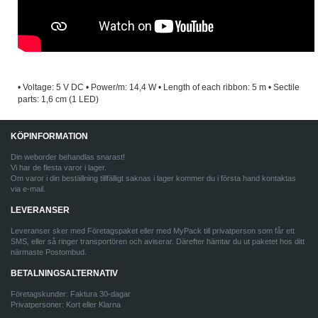
• Voltage: 5 V DC • Power/m: 14,4 W • Length of each ribbon: 5 m • Sectile
parts: 1,6 cm (1 LED)
KÖPINFORMATION
Din weborder behandlas snarast!
Vi har de flesta varor i lager.
Om varor i din beställning tillfälligt saknas i lager kommer du i första hand kontaktas
via e-mail.
LEVERANSER
Leveranser sker med Företagspaket eller med MyPack till privatperson som får ett
SMS, eller så ringer transportören och aviserar. Därefter hämtar du ut paketet hos ditt
närmaste Postombud.
BETALNINGSALTERNATIV
Företagskunder: Faktura 30-dagar
Privatpersoner: Kort eller Klarna