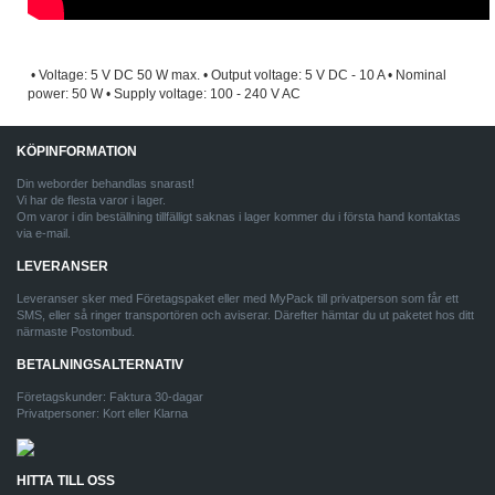
• Voltage: 5 V DC 50 W max. • Output voltage: 5 V DC - 10 A • Nominal
power: 50 W • Supply voltage: 100 - 240 V AC
KÖPINFORMATION
Din weborder behandlas snarast!
Vi har de flesta varor i lager.
Om varor i din beställning tillfälligt saknas i lager kommer du i första hand kontaktas
via e-mail.
LEVERANSER
Leveranser sker med Företagspaket eller med MyPack till privatperson som får ett
SMS, eller så ringer transportören och aviserar. Därefter hämtar du ut paketet hos ditt
närmaste Postombud.
BETALNINGSALTERNATIV
Företagskunder: Faktura 30-dagar
Privatpersoner: Kort eller Klarna
HITTA TILL OSS