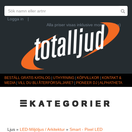
Logga in
|
Alla priser visas inklusive moms (Ändra)
BESTÄLL GRATIS KATALOG
|
UTHYRNING
|
KÖPVILLKOR
|
KONTAKT &
MEDIA
|
VILL DU BLI ÅTERFÖRSÄLJARE?
|
PIONEER DJ | ALPHATHETA
☰KATEGORIER
Ljus »
LED-Miljöljus / Arkitektur
»
Smart - Pixel LED