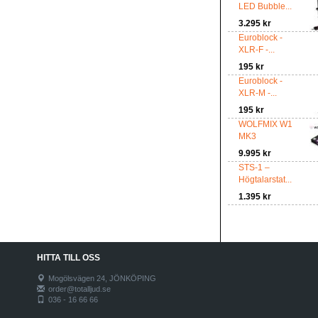
LED Bubble...
3.295 kr
Euroblock -
XLR-F -...
195 kr
Euroblock -
XLR-M -...
195 kr
WOLFMIX W1
MK3
9.995 kr
STS-1 –
Högtalarstat...
1.395 kr
HITTA TILL OSS
Mogölsvägen 24, JÖNKÖPING
order@totalljud.se
036 - 16 66 66