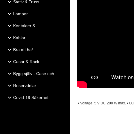
Stativ & Truss
Lampor
Kontakter &
Eldistribution
Kablar
Bra att ha!
Casar & Rack
Bygg själv - Case och
Högtalartillbehör
Reservdelar
Covid-19 Säkerhet
• Voltage: 5 V DC 200 W max. • Out