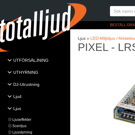
BESTÄLL GRA
Ljus »
LED-Miljöljus / Arkitektu
PIXEL - LR
UTFÖRSÄLJNING
UTHYRNING
DJ-Utrustning
Ljud
Ljus
Ljuseffekter
Scenljus
Ljusstyrning