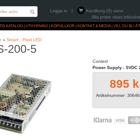
Logga in
|
Kundkorg (0) varor.
Alla priser visas inklus
TIS KATALOG
|
UTHYRNING
|
KÖPVILLKOR
|
KONTAKT & MEDIA
|
VILL DU BLI 
r
»
Smart - Pixel LED
S-200-5
Contest
Power Supply - 5VDC
895 k
Artikelnummer: 30646