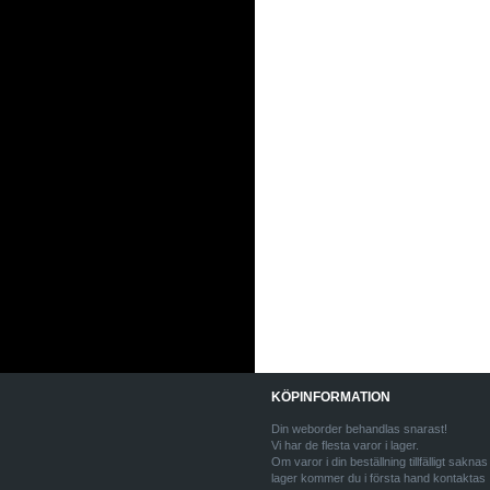
KÖPINFORMATION
Din weborder behandlas snarast!
Vi har de flesta varor i lager.
Om varor i din beställning tillfälligt saknas 
lager kommer du i första hand kontaktas