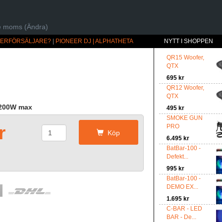
ive moms (Ändra)
ÅTERFÖRSÄLJARE?
|
PIONEER DJ | ALPHATHETA
NYTT I SHOPPEN
QR15 Woofer,
QTX
695 kr
QR12 Woofer,
QTX
 200W max
495 kr
SMOKE GUN
r
PRO
Köp
6.495 kr
BatBar-100 -
Defekt...
995 kr
BatBar-100 -
DEMO EX...
1.695 kr
C-BAR - LED
BAR - De...