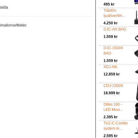
495 kr
tsida
Trådlös
ljudöverföri...
4.250 kr
imationseffekter.
DJC-AN BAG
1.559 kr
DJC-1500X
BAG
1.559 kr
XDJ-AN
12.859 kr
CDJ-1500X
18.999 kr
Orbis 100 -
LED Movi...
2.395 kr
TU2-C Combo
system m...
2.595 kr