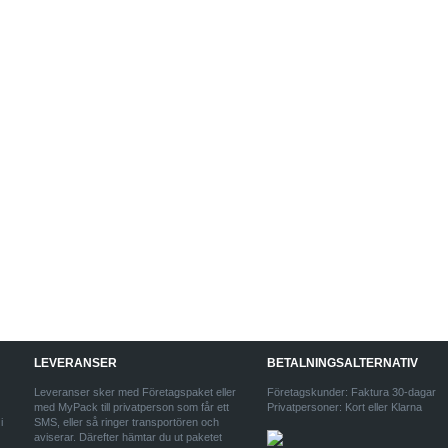
LEVERANSER
BETALNINGSALTERNATIV
Leveranser sker med Företagspaket eller
Företagskunder: Faktura 30-dagar
med MyPack till privatperson som får ett
Privatpersoner: Kort eller Klarna
i
SMS, eller så ringer transportören och
aviserar. Därefter hämtar du ut paketet