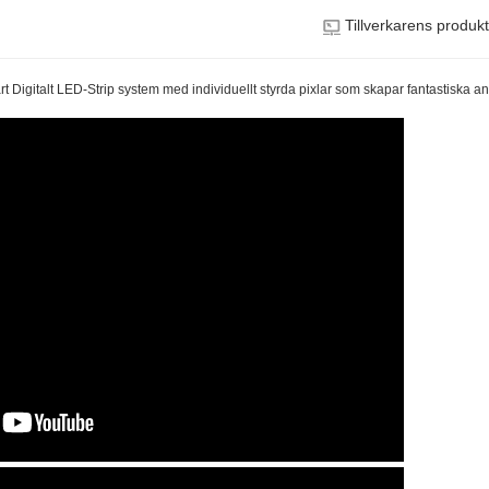
Tillverkarens produk
t Digitalt LED-Strip system med individuellt styrda pixlar som skapar fantastiska an