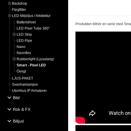
Backdrop
Färgfilter
LED-Miljöljus / Arkitektur
Batteridrivet
Produkten tillhör en serie med Smar
LED Pixel Tube 360°
LED Strip
LED-Pipe
Nano
Neonflex
Rubberlight (Ljusslang)
Smart - Pixel LED
Övrigt
LJUS-PAKET
Svanhalslampor
Utomhus IP Armaturer
Bild
Rök & FX
Billjud