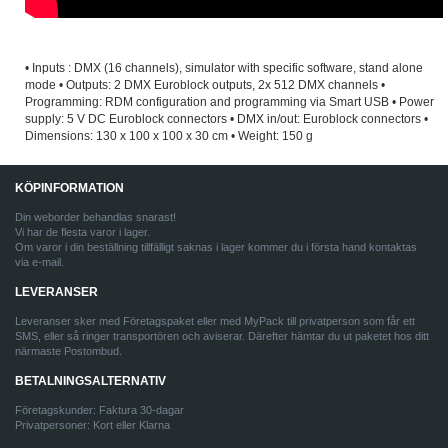
• Inputs : DMX (16 channels), simulator with specific software, stand alone
mode • Outputs: 2 DMX Euroblock outputs, 2x 512 DMX channels •
Programming: RDM configuration and programming via Smart USB • Power
supply: 5 V DC Euroblock connectors • DMX in/out: Euroblock connectors •
Dimensions: 130 x 100 x 100 x 30 cm • Weight: 150 g
KÖPINFORMATION
Din weborder behandlas snarast!
Vi har de flesta varor i lager.
Om varor i din beställning tillfälligt saknas i lager kommer du i första hand kontaktas
via e-mail.
LEVERANSER
Leveranser sker med Företagspaket eller med MyPack till privatperson som får ett
SMS, eller så ringer transportören och aviserar. Därefter hämtar du ut paketet hos ditt
närmaste Postombud.
BETALNINGSALTERNATIV
Företagskunder: Faktura 30-dagar
Privatpersoner: Kort eller Klarna