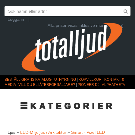
Logga in
|
Alla priser visas inklusive moms (Ändra)
BESTÄLL GRATIS KATALOG
|
UTHYRNING
|
KÖPVILLKOR
|
KONTAKT &
MEDIA
|
VILL DU BLI ÅTERFÖRSÄLJARE?
|
PIONEER DJ | ALPHATHETA
☰KATEGORIER
Ljus »
LED-Miljöljus / Arkitektur
»
Smart - Pixel LED