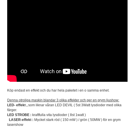
Köp endast en effekt och du har hela paketet i en o samma enhet.
Denna otroliga maskin blandar 3 olika effekter och ger en grym ljushow:
LED- effekt ,
som liknar våran LED DEVIL ( 5st 3Watt lysdioder med olika
färger.
LED STROBE :
kraftfulla vita lysdioder ( 8st 1watt )
LASER-effekt :
Mycket stark röd ( 150 mW ) / grön ( 50MW ) för en grym
lasershow