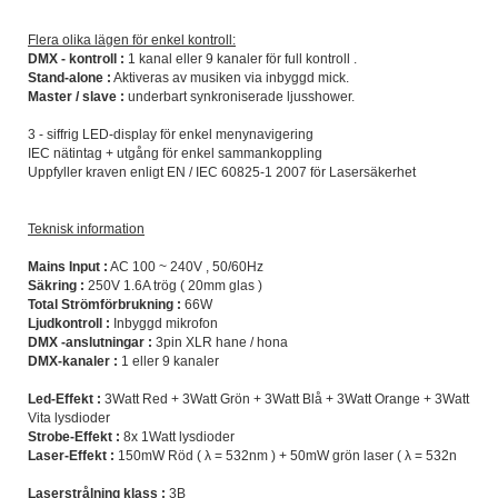
Flera olika lägen för enkel kontroll:
DMX - kontroll :
1 kanal eller 9 kanaler för full kontroll .
Stand-alone :
Aktiveras av musiken via inbyggd mick.
Master / slave :
underbart synkroniserade ljusshower.
3 - siffrig LED-display för enkel menynavigering
IEC nätintag + utgång för enkel sammankoppling
Uppfyller kraven enligt EN / IEC 60825-1 2007 för Lasersäkerhet
Teknisk information
Mains Input :
AC 100 ~ 240V , 50/60Hz
Säkring :
250V 1.6A trög ( 20mm glas )
Total Strömförbrukning :
66W
Ljudkontroll :
Inbyggd mikrofon
DMX -anslutningar :
3pin XLR hane / hona
DMX-kanaler :
1 eller 9 kanaler
Led-Effekt :
3Watt Red + 3Watt Grön + 3Watt Blå + 3Watt Orange + 3Watt
Vita lysdioder
Strobe-Effekt :
8x 1Watt lysdioder
Laser-Effekt :
150mW Röd ( λ = 532nm ) + 50mW grön laser ( λ = 532n
Laserstrålning klass :
3B