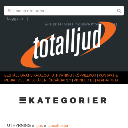
Logga in
|
Alla priser visas inklusive moms (Ändra)
BESTÄLL GRATIS KATALOG
|
UTHYRNING
|
KÖPVILLKOR
|
KONTAKT &
MEDIA
|
VILL DU BLI ÅTERFÖRSÄLJARE?
|
PIONEER DJ | ALPHATHETA
☰KATEGORIER
UTHYRNING »
Ljus
»
Ljuseffekter