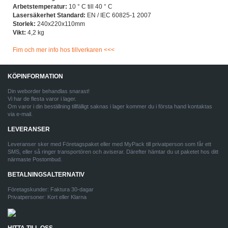
Arbetstemperatur:
10 ° C till 40 ° C
Lasersäkerhet Standard:
EN / IEC 60825-1 2007
Storlek:
240x220x110mm
Vikt:
4,2 kg
Fim och mer info hos tillverkaren <<<
KÖPINFORMATION
Din weborder behandlas snarast!
Vi har de flesta varor i lager.
Om varor i din beställning tillfälligt saknas i lager kommer du i första hand kontaktas
via e-mail.
LEVERANSER
Leveranser sker med Företagspaket eller med MyPack till privatperson som får ett
SMS, eller så ringer transportören och aviserar. Därefter hämtar du ut paketet hos ditt
närmaste Postombud.
BETALNINGSALTERNATIV
Företagskunder: Faktura 30-dagar
Privatpersoner: Kort eller Klarna