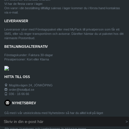
Vi har de flesta varor i lager.
Om varor i din beställning tillfälligt saknas i lager kommer du i första hand kontaktas
via e-mail.
LEVERANSER
Leveranser sker med Företagspaket eller med MyPack till privatperson som får ett
SMS, eller så ringer transportören och aviserar. Därefter hämtar du ut paketet hos ditt
närmaste Postombud.
BETALNINGSALTERNATIV
Företagskunder: Faktura 30-dagar
Privatpersoner: Kort eller Klarna
HITTA TILL OSS
Mogölsvägen 24, JÖNKÖPING
order@totalljud.se
036 - 16 66 66
NYHETSBREV
Gå med i vår utskickslista med Nyhetsbrev så har du alltid koll på läget
Alla priser i katalogen och i webshoppen är inklusive moms.