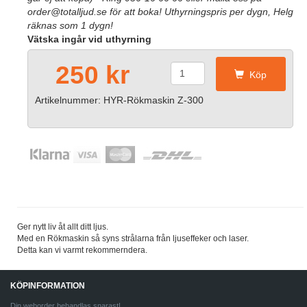
order@totalljud.se för att boka! Uthyrningspris per dygn, Helg
räknas som 1 dygn!
Vätska ingår vid uthyrning
250 kr
Köp
Artikelnummer: HYR-Rökmaskin Z-300
Ger nytt liv åt allt ditt ljus.
Med en Rökmaskin så syns strålarna från ljuseffeker och laser.
Detta kan vi varmt rekommerndera.
KÖPINFORMATION
Din weborder behandlas snarast!