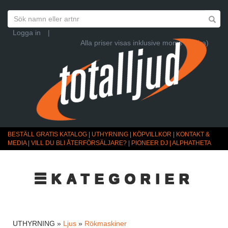
Logga in
|
Alla priser visas inklusive moms (Ändra)
BESTÄLL GRATIS KATALOG
|
UTHYRNING
|
KÖPVILLKOR
|
KONTAKT &
MEDIA
|
VILL DU BLI ÅTERFÖRSÄLJARE?
|
PIONEER DJ | ALPHATHETA
☰KATEGORIER
UTHYRNING »
Ljus
»
Rökmaskiner