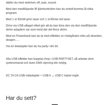
ställer du med switchen off, auto, sound.
Med den medföljande IR fjärrkontrollen kan du enkelt komma åt olika
program.
Med 1 st 30mW grön laser och 1 st 80mw röd laser.
Drivs via USB uttaget vilket gör att du kan köra den via den medföljande
ström adaptern var som helst där det finns ström.
Med en Powerbank kan du ta med effekten ut i trädgården eller på stranden,
skogen......
Via en biladapter kan du ha party i din bil.
Alla USB effekter kan kopplas ihop i USB PARTYSET, då arbetar dom
synkroniserat och även DMX styrning blir möjlig.
DC 5V-2A USB-nätadapter + USB A → USB C-kabel ingår.
Har du sett?