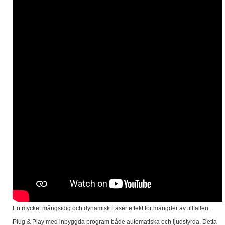
En mycket mångsidig och dynamisk Laser effekt för
mängder av tillfällen.
Plug & Play med inbyggda program både automatiska och ljudstyrda. Detta