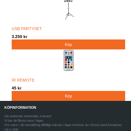
USB PARTYSET
3.250 kr
IR REMOTE
45 kr
KÖPINFORMATION
Din weborder behandlas snarast!
Vi har de flesta varor i lager.
Om varor i din beställning tillfälligt saknas i lager kommer du i första hand kontaktas
via e-mail.