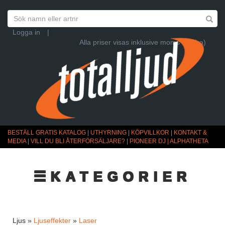
Logga in
|
Alla priser visas inklusive moms (Ändra)
BESTÄLL GRATIS KATALOG
|
UTHYRNING
|
KÖPVILLKOR
|
KONTAKT &
MEDIA
|
VILL DU BLI ÅTERFÖRSÄLJARE?
|
PIONEER DJ | ALPHATHETA
☰KATEGORIER
Ljus »
Ljuseffekter
»
Laser