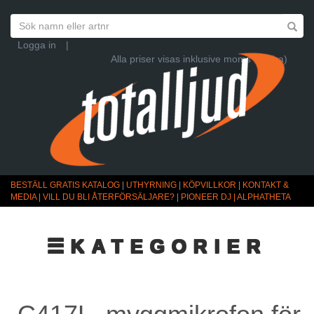
Logga in
|
Alla priser visas inklusive moms (Ändra)
BESTÄLL GRATIS KATALOG
|
UTHYRNING
|
KÖPVILLKOR
|
KONTAKT &
MEDIA
|
VILL DU BLI ÅTERFÖRSÄLJARE?
|
PIONEER DJ | ALPHATHETA
☰KATEGORIER