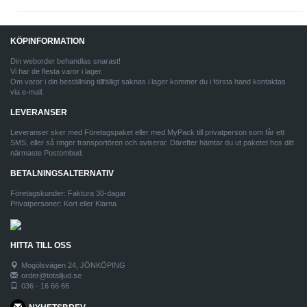
KÖPINFORMATION
Din weborder behandlas snarast!
Vi har de flesta varor i lager.
Om varor i din beställning tillfälligt saknas i lager kommer du i första hand kontaktas
via e-mail.
LEVERANSER
Leveranser sker med Företagspaket eller med MyPack till privatperson som får ett
SMS, eller så ringer transportören och aviserar. Därefter hämtar du ut paketet hos ditt
närmaste Postombud.
BETALNINGSALTERNATIV
Företagskunder: Faktura 30-dagar
Privatpersoner: Kort eller Klarna
HITTA TILL OSS
Mogölsvägen 24, JÖNKÖPING
order@totalljud.se
036 - 16 66 66