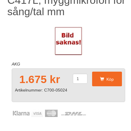
C417L, myggmikrofon för
sång/tal mm
AKG
1.675 kr
Köp
Artikelnummer: C700-05024