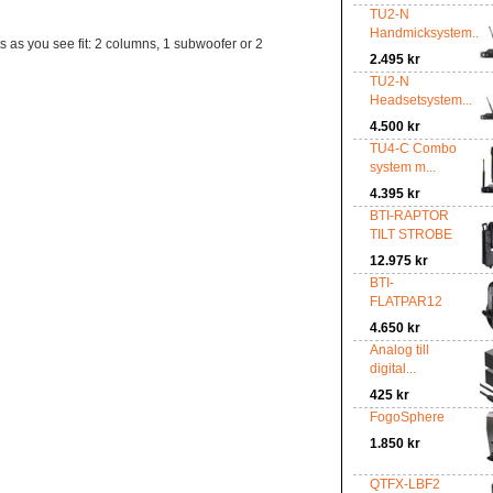
TU2-N
Handmicksystem...
 as you see fit: 2 columns, 1 subwoofer or 2
2.495 kr
TU2-N
Headsetsystem...
4.500 kr
TU4-C Combo
system m...
4.395 kr
BTI-RAPTOR
TILT STROBE
12.975 kr
BTI-
FLATPAR12
4.650 kr
Analog till
digital...
425 kr
FogoSphere
1.850 kr
QTFX-LBF2