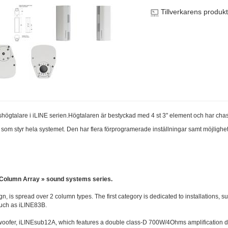
Tillverkarens produk
onshögtalare i iLINE serien.Högtalaren är bestyckad med 4 st 3" element och har cha
 som styr hela systemet. Den har flera förprogramerade inställningar samt möjlighet t
 Column Array » sound systems series.
ign, is spread over 2 column types. The first category is dedicated to installations,
such as iLINE83B.
woofer, iLINEsub12A, which features a double class-D 700W/4Ohms amplification 