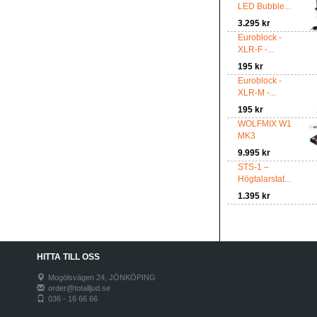
LED Bubble...
3.295 kr
Euroblock -
XLR-F -...
195 kr
Euroblock -
XLR-M -...
195 kr
WOLFMIX W1
MK3
9.995 kr
STS-1 –
Högtalarstat...
1.395 kr
HITTA TILL OSS
Mogölsvägen 24, JÖNKÖPING
order@totalljud.se
036 - 16 66 66