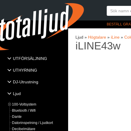
BESTÄLL GRA
Ljud »
Högtalare
»
iLine
»
Co
iLINE43w
UTFÖRSÄLJNING
UTHYRNING
DJ-Utrustning
Ljud
100-Voltsystem
Bluetooth / Wifi
Dante
Datorinspelning / Ljudkort
Decibelmätare