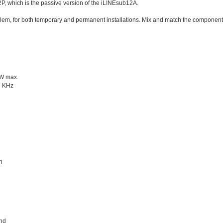
P, which is the passive version of the iLINEsub12A.
em, for both temporary and permanent installations. Mix and match the components
0W max.
7 KHz
n
and