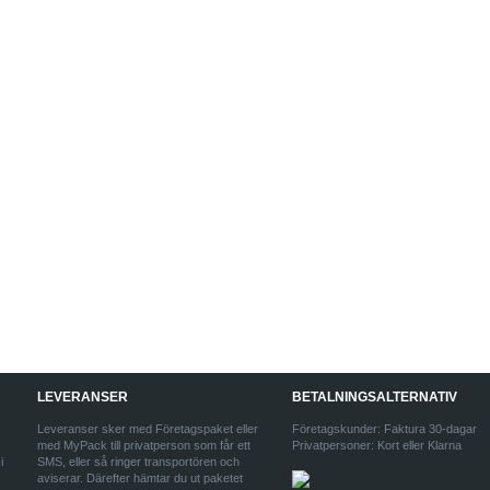
LEVERANSER
BETALNINGSALTERNATIV
Leveranser sker med Företagspaket eller
Företagskunder: Faktura 30-dagar
med MyPack till privatperson som får ett
Privatpersoner: Kort eller Klarna
i
SMS, eller så ringer transportören och
aviserar. Därefter hämtar du ut paketet