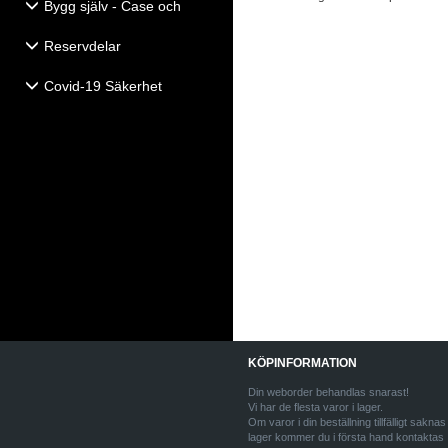
Bygg själv - Case och
Högtalartillbehör
Reservdelar
Covid-19 Säkerhet
KÖPINFORMATION
Din weborder behandlas snarast!
Vi har de flesta varor i lager.
Om varor i din beställning tillfälligt saknas 
lager kommer du i första hand kontaktas