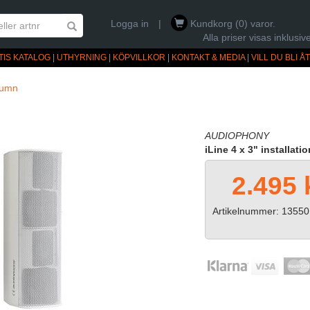
Logga in
|
Kundkorg (0) varor.
Alla priser visas inklus
TIS KATALOG
|
UTHYRNING
|
KÖPVILLKOR
|
KONTAKT & MEDIA
|
VILL DU BLI 
lumn
AUDIOPHONY
iLine 4 x 3" installati
2.495 
Artikelnummer: 13550