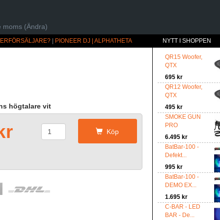
ive moms (Ändra)
ÅTERFÖRSÄLJARE?
|
PIONEER DJ | ALPHATHETA
NYTT I SHOPPEN
QR15 Woofer,
QTX
695 kr
QR12 Woofer,
QTX
ons högtalare vit
495 kr
SMOKE GUN
kr
PRO
Köp
6.495 kr
BatBar-100 -
Defekt...
995 kr
BatBar-100 -
DEMO EX...
1.695 kr
C-BAR - LED
BAR - De...