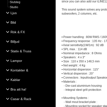
since you can also add our iLINE12
Slutsteg
Studio
This sound system solves any probl
Ljus
subwoofers, 2 columns, etc.
Bild
Rök & FX
• Power handling : 80W RMS / 16
• Frequency response : 135 Hz - 1
Billjud
• Axial sensitivity(1W/1m) : 92 dB
• SPL max. : 114 dB
Stativ & Truss
• Nominal impedance : 8 Ohms
• Speakers : 4 x 3"
Lampor
• Size : 110 x 350 x 148,5 mm
• Net weight : 4 Kg
• Horizontal dispersion : 115°
Kontakter &
• Vertical dispersion : 20°
Eldistribution
• Connectors : Input/output Speako
Kablar
• Materials :
- Die-cast aluminium housing
Bra att ha!
- Integral steel grill protection
• Mounting Systems :
Casar & Rack
- Wall mout bracket plate :
- Mounting socket for speaker st