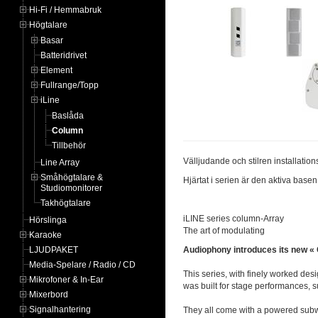
Hi-Fi / Hemmabruk
Högtalare
Basar
Batteridrivet
Element
Fullrange/Topp
iLine
Baslåda
Column
Tillbehör
Välljudande och stilren installati
Line Array
Småhögtalare &
Hjärtat i serien är den aktiva basen
Studiomonitorer
Takhögtalare
iLINE series column-Array
Hörslinga
The art of modulating
Karaoke
LJUDPAKET
Audiophony introduces its new «
Media-Spelare / Radio / CD
This series, with finely worked des
Mikrofoner & In-Ear
was built for stage performances, 
Mixerbord
Signalhantering
They all come with a powered sub