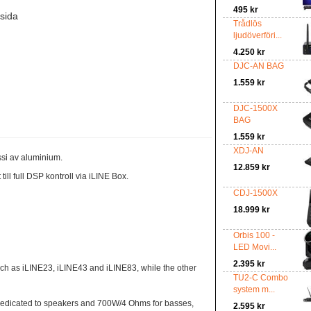
495 kr
tsida
Trådlös
ljudöverföri...
4.250 kr
DJC-AN BAG
1.559 kr
DJC-1500X
BAG
1.559 kr
XDJ-AN
ssi av aluminium.
12.859 kr
ill full DSP kontroll via iLINE Box.
CDJ-1500X
18.999 kr
Orbis 100 -
LED Movi...
2.395 kr
 such as iLINE23, iLINE43 and iLINE83, while the other
TU2-C Combo
system m...
dedicated to speakers and 700W/4 Ohms for basses,
2.595 kr