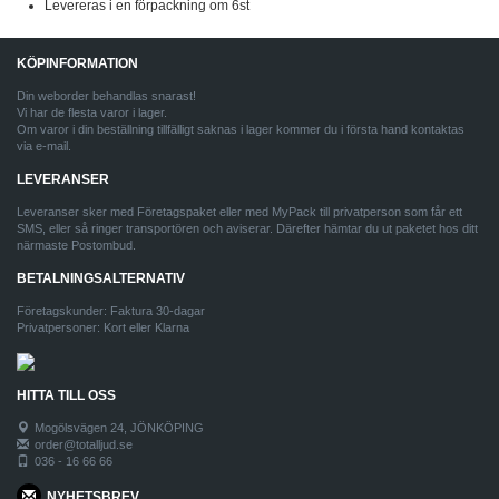
Levereras i en förpackning om 6st
KÖPINFORMATION
Din weborder behandlas snarast!
Vi har de flesta varor i lager.
Om varor i din beställning tillfälligt saknas i lager kommer du i första hand kontaktas
via e-mail.
LEVERANSER
Leveranser sker med Företagspaket eller med MyPack till privatperson som får ett
SMS, eller så ringer transportören och aviserar. Därefter hämtar du ut paketet hos ditt
närmaste Postombud.
BETALNINGSALTERNATIV
Företagskunder: Faktura 30-dagar
Privatpersoner: Kort eller Klarna
HITTA TILL OSS
Mogölsvägen 24, JÖNKÖPING
order@totalljud.se
036 - 16 66 66
NYHETSBREV