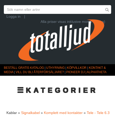
Logga in
|
Alla priser visas inklusive moms (Ändra)
BESTÄLL GRATIS KATALOG
|
UTHYRNING
|
KÖPVILLKOR
|
KONTAKT &
MEDIA
|
VILL DU BLI ÅTERFÖRSÄLJARE?
|
PIONEER DJ | ALPHATHETA
☰KATEGORIER
Kablar »
Signalkabel
»
Komplett med kontakter
»
Tele - Tele 6.3