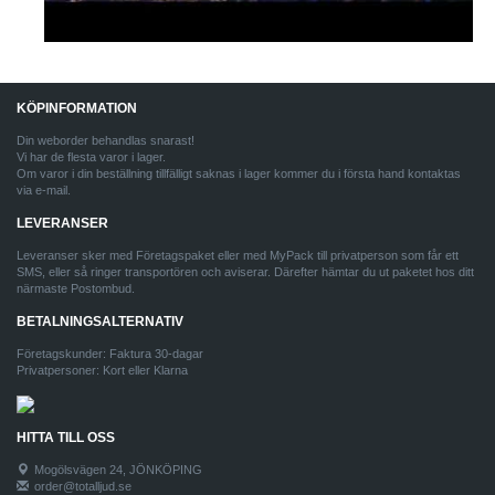
KÖPINFORMATION
Din weborder behandlas snarast!
Vi har de flesta varor i lager.
Om varor i din beställning tillfälligt saknas i lager kommer du i första hand kontaktas
via e-mail.
LEVERANSER
Leveranser sker med Företagspaket eller med MyPack till privatperson som får ett
SMS, eller så ringer transportören och aviserar. Därefter hämtar du ut paketet hos ditt
närmaste Postombud.
BETALNINGSALTERNATIV
Företagskunder: Faktura 30-dagar
Privatpersoner: Kort eller Klarna
HITTA TILL OSS
Mogölsvägen 24, JÖNKÖPING
order@totalljud.se