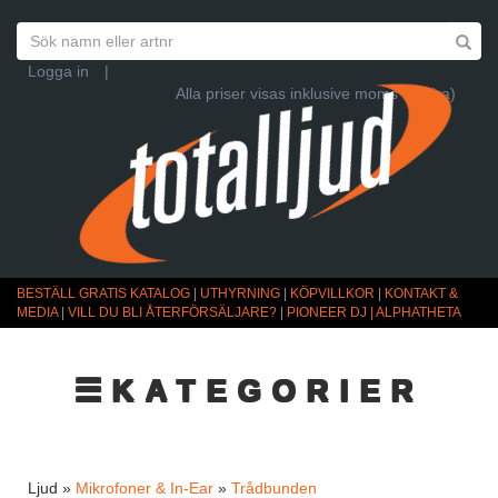
Logga in
|
Alla priser visas inklusive moms (Ändra)
BESTÄLL GRATIS KATALOG
|
UTHYRNING
|
KÖPVILLKOR
|
KONTAKT &
MEDIA
|
VILL DU BLI ÅTERFÖRSÄLJARE?
|
PIONEER DJ | ALPHATHETA
☰KATEGORIER
Ljud »
Mikrofoner & In-Ear
»
Trådbunden