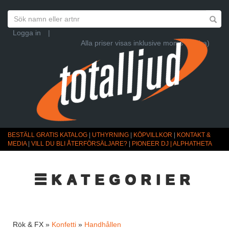
Logga in
|
Alla priser visas inklusive moms (Ändra)
BESTÄLL GRATIS KATALOG
|
UTHYRNING
|
KÖPVILLKOR
|
KONTAKT &
MEDIA
|
VILL DU BLI ÅTERFÖRSÄLJARE?
|
PIONEER DJ | ALPHATHETA
☰KATEGORIER
Rök & FX »
Konfetti
»
Handhållen