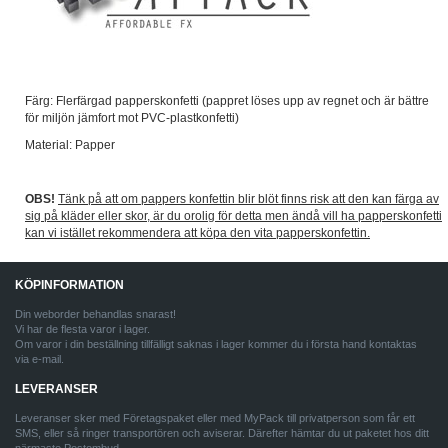
Färg: Flerfärgad papperskonfetti (pappret löses upp av regnet och är bättre
för miljön jämfort mot PVC-plastkonfetti)
Material: Papper
OBS!
Tänk på att om pappers konfettin blir blöt finns risk att den kan färga av
sig på kläder eller skor, är du orolig för detta men ändå vill ha papperskonfetti
kan vi istället rekommendera att köpa den vita papperskonfettin.
KÖPINFORMATION
Din weborder behandlas snarast!
Vi har de flesta varor i lager.
Om varor i din beställning tillfälligt saknas i lager kommer du i första hand kontaktas
via e-mail.
LEVERANSER
Leveranser sker med Företagspaket eller med MyPack till privatperson som får ett
SMS, eller så ringer transportören och aviserar. Därefter hämtar du ut paketet hos ditt