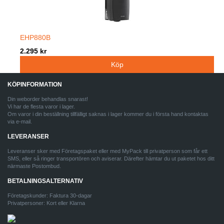
EHP880B
2.295 kr
KÖPINFORMATION
Din weborder behandlas snarast!
Vi har de flesta varor i lager.
Om varor i din beställning tillfälligt saknas i lager kommer du i första hand kontaktas
via e-mail.
LEVERANSER
Leveranser sker med Företagspaket eller med MyPack till privatperson som får ett
SMS, eller så ringer transportören och aviserar. Därefter hämtar du ut paketet hos ditt
närmaste Postombud.
BETALNINGSALTERNATIV
Företagskunder: Faktura 30-dagar
Privatpersoner: Kort eller Klarna