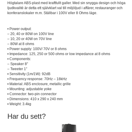
Högtalare ABS-plast med kraftfullt galler. Med sin snygga design och höga
ljudkvalité är detta ett självklart val till miljöljud i affärer, restauranger och
konferanslokaler m.m. Ställbar i 100V eller 8 Ohms läge.
• Power output:
– 20, 40 or 80W on 100V line
– 10, 20 or 40W on 70V line
– 80W at 8 ohms
• Power supply: 100V/ 70V or 8 ohms
• Impedance: 125, 250 or 500 ohms or low impedance at 8 ohms
• Components:
– Speaker 8″
– Tweeter 1″
• Sensitivity (1m/1W): 92dB
• Frequency response: 70Hz – 18kHz
• Material: ABS enclosure, metallic grille
• Mounting: adjustable yoke
• Connector: two-pin connector
• Dimensions: 410 x 290 x 240 mm
• Weight: 3.4kg
Har du sett?