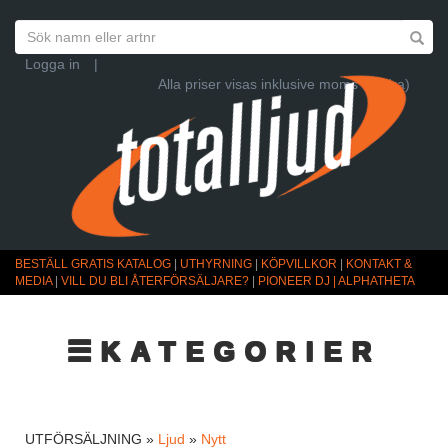
Logga in
|
Alla priser visas inklusive moms (Ändra)
BESTÄLL GRATIS KATALOG
|
UTHYRNING
|
KÖPVILLKOR
|
KONTAKT &
MEDIA
|
VILL DU BLI ÅTERFÖRSÄLJARE?
|
PIONEER DJ | ALPHATHETA
☰KATEGORIER
UTFÖRSÄLJNING »
Ljud
»
Nytt