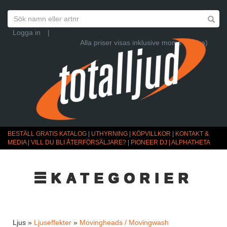
Logga in
|
Alla priser visas inklusive moms (Ändra)
BESTÄLL GRATIS KATALOG
|
UTHYRNING
|
KÖPVILLKOR
|
KONTAKT &
MEDIA
|
VILL DU BLI ÅTERFÖRSÄLJARE?
|
PIONEER DJ | ALPHATHETA
☰KATEGORIER
Ljus »
Ljuseffekter
»
Movingheads / Movingwash