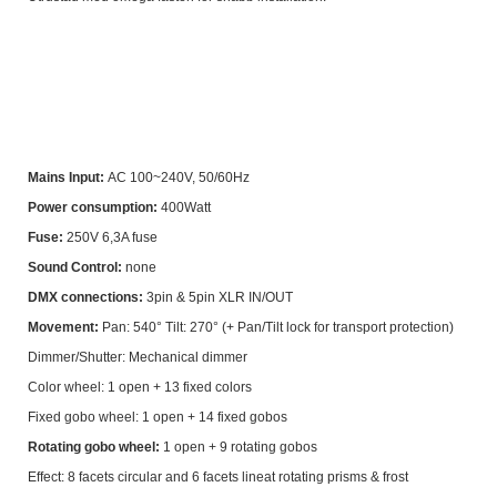
Mains Input:
AC 100~240V, 50/60Hz
Power consumption:
400Watt
Fuse:
250V 6,3A fuse
Sound Control:
none
DMX connections:
3pin & 5pin XLR IN/OUT
Movement:
Pan: 540° Tilt: 270° (+ Pan/Tilt lock for transport protection)
Dimmer/Shutter: Mechanical dimmer
Color wheel: 1 open + 13 fixed colors
Fixed gobo wheel: 1 open + 14 fixed gobos
Rotating gobo wheel:
1 open + 9 rotating gobos
Effect: 8 facets circular and 6 facets lineat rotating prisms & frost