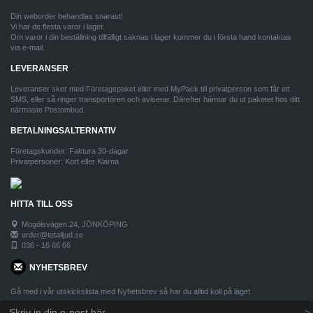
Din weborder behandlas snarast!
Vi har de flesta varor i lager.
Om varor i din beställning tillfälligt saknas i lager kommer du i första hand kontaktas
via e-mail.
LEVERANSER
Leveranser sker med Företagspaket eller med MyPack till privatperson som får ett
SMS, eller så ringer transportören och aviserar. Därefter hämtar du ut paketet hos ditt
närmaste Postombud.
BETALNINGSALTERNATIV
Företagskunder: Faktura 30-dagar
Privatpersoner: Kort eller Klarna
HITTA TILL OSS
Mogölsvägen 24, JÖNKÖPING
order@totalljud.se
036 - 16 66 66
NYHETSBREV
Gå med i vår utskickslista med Nyhetsbrev så har du alltid koll på läget