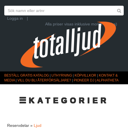
Logga in
|
Alla priser visas inklusive moms (Ändra)
BESTÄLL GRATIS KATALOG
|
UTHYRNING
|
KÖPVILLKOR
|
KONTAKT &
MEDIA
|
VILL DU BLI ÅTERFÖRSÄLJARE?
|
PIONEER DJ | ALPHATHETA
☰KATEGORIER
Reservdelar »
Ljud