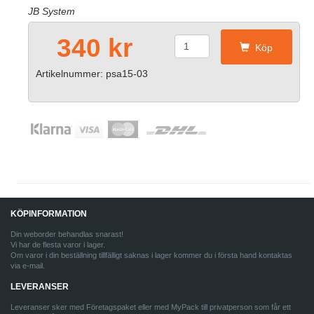
JB System
340 kr
Köp
Artikelnummer: psa15-03
KÖPINFORMATION
Din weborder behandlas snarast!
Vi har de flesta varor i lager.
Om varor i din beställning tillfälligt saknas i lager kommer du i första hand kontaktas
via e-mail.
LEVERANSER
Leveranser sker med Företagspaket eller med MyPack till privatperson som får ett