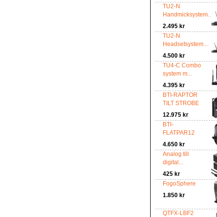
TU2-N
Handmicksystem...
2.495 kr
TU2-N
Headsetsystem...
4.500 kr
TU4-C Combo
system m...
4.395 kr
BTI-RAPTOR
TILT STROBE
12.975 kr
BTI-
FLATPAR12
4.650 kr
Analog till
digital...
425 kr
FogoSphere
1.850 kr
QTFX-LBF2