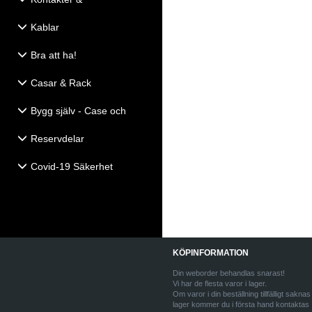
Eldistribution
Kablar
Bra att ha!
Casar & Rack
Bygg själv - Case och
Högtalartillbehör
Reservdelar
Covid-19 Säkerhet
KÖPINFORMATION
Din weborder behandlas snarast!
Vi har de flesta varor i lager.
Om varor i din beställning tillfälligt saknas 
lager kommer du i första hand kontaktas