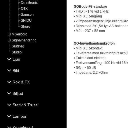
Omnitronic
GOBody-F8-sändare
QTX
• THD : <1 % vid 1 kHz
Samson
• Mini XLR-ingång
SHIDU
• 2 impedanslägen: linje eller mikr
• Drivs med 2x1,5V typ AA-batterier
Shure
• Mått : 237 x 58 mm
Mixerbord
Signalhantering
GO-huvudbandsmikrofon
Slutsteg
• Mini XLR-kontakt
Studio
• Levereras med mikrofonpuff och 
• Enkelriktad elektret
Ljus
• Frekvensomfång : 100 Hz vid 16 
• S/N : > 60 dB
Bild
• Impedans: 2,2 kOhm
Rök & FX
Billjud
Stativ & Truss
Lampor
Kontakter &