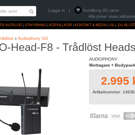
Logga in
|
Kundkorg (0) varor.
Alla priser visas inklus
TIS KATALOG
|
UTHYRNING
|
KÖPVILLKOR
|
KONTAKT & MEDIA
|
VILL DU BLI 
rådlöst
»
Audiophony GO
-Head-F8 - Trådlöst Head
AUDIOPHONY
Mottagare + Bodypack
2.995 
Artikelnummer: 14636