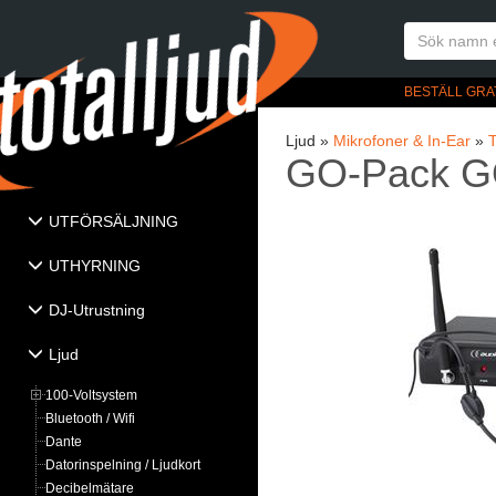
BESTÄLL GRA
Ljud »
Mikrofoner & In-Ear
»
T
GO-Pack GO
UTFÖRSÄLJNING
UTHYRNING
DJ-Utrustning
Ljud
100-Voltsystem
Bluetooth / Wifi
Dante
Datorinspelning / Ljudkort
Decibelmätare