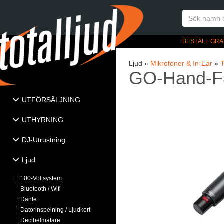
BESTÄLL GRA
Ljud »
Mikrofoner & In-Ear
»
T
GO-Hand-F8
UTFÖRSÄLJNING
UTHYRNING
DJ-Utrustning
Ljud
100-Voltsystem
Bluetooth / Wifi
Dante
Datorinspelning / Ljudkort
Decibelmätare