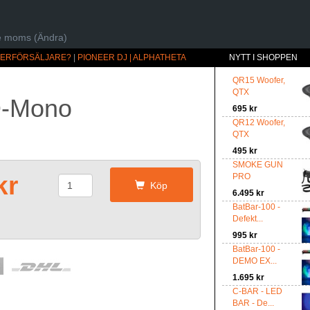
ive moms (Ändra)
ÅTERFÖRSÄLJARE?
|
PIONEER DJ | ALPHATHETA
NYTT I SHOPPEN
QR15 Woofer,
QTX
O-Mono
695 kr
QR12 Woofer,
QTX
495 kr
SMOKE GUN
kr
PRO
Köp
6.495 kr
BatBar-100 -
Defekt...
995 kr
BatBar-100 -
DEMO EX...
1.695 kr
C-BAR - LED
BAR - De...