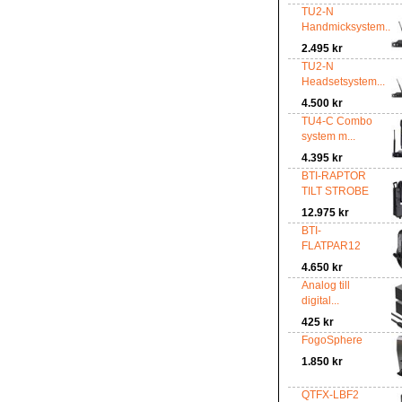
TU2-N
Handmicksystem...
2.495 kr
TU2-N
Headsetsystem...
4.500 kr
TU4-C Combo
system m...
4.395 kr
BTI-RAPTOR
TILT STROBE
12.975 kr
BTI-
FLATPAR12
4.650 kr
Analog till
digital...
425 kr
FogoSphere
1.850 kr
QTFX-LBF2