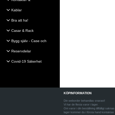
Eldistribution
Kablar
Bra att ha!
Casar & Rack
Bygg själv - Case och
Högtalartillbehör
Reservdelar
Covid-19 Säkerhet
KÖPINFORMATION
Din weborder behandlas snarast!
Vi har de flesta varor i lager.
Om varor i din beställning tillfälligt saknas 
lager kommer du i första hand kontaktas