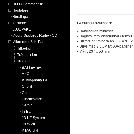
Hi-Fi / Hemmabruk
Högtalare
Hörslinga
Karaoke
GOHand-F8-sändare
LJUDPAKET
• Handhållen mikrofon
Media-Spelare / Radio / CD
• Högkvalitativ enkelriktad elektret
• Distorsion: mindre än 1 % vid 1 k
Mikrofoner & In-Ear
• Drivs med 2 1,5V typ AA-batterier
Tillbehör
• Mått : 237 x 58 mm
Trådbunden
Trådlöst
BATTERIER
AKG
Audiophony GO
Chord
Citronic
ElectroVoice
Gemini
In-Ear
JB HF-System
JB WMIC
KIMAFUN