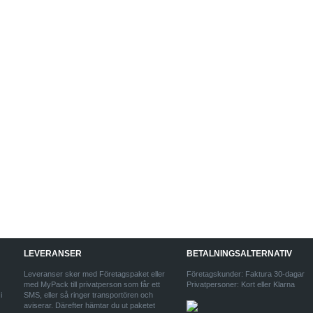
LEVERANSER
BETALNINGSALTERNATIV
Leveranser sker med Företagspaket eller
Företagskunder: Faktura 30-dagar
med MyPack till privatperson som får ett
Privatpersoner: Kort eller Klarna
i
SMS, eller så ringer transportören och
aviserar. Därefter hämtar du ut paketet