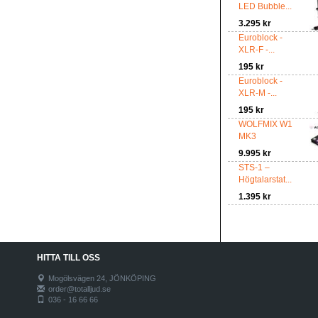
LED Bubble...
3.295 kr
Euroblock -
XLR-F -...
195 kr
Euroblock -
XLR-M -...
195 kr
WOLFMIX W1
MK3
9.995 kr
STS-1 –
Högtalarstat...
1.395 kr
HITTA TILL OSS
Mogölsvägen 24, JÖNKÖPING
order@totalljud.se
036 - 16 66 66