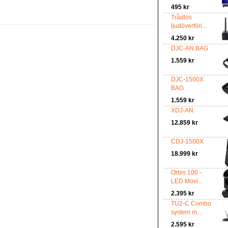
495 kr
Trådlös
ljudöverföri...
4.250 kr
DJC-AN BAG
1.559 kr
DJC-1500X
BAG
1.559 kr
XDJ-AN
12.859 kr
CDJ-1500X
18.999 kr
Orbis 100 -
LED Movi...
2.395 kr
TU2-C Combo
system m...
2.595 kr