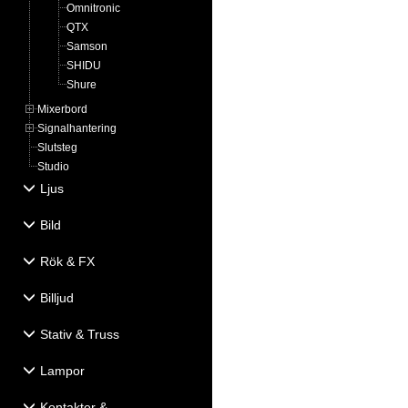
Omnitronic
QTX
Samson
SHIDU
Shure
Mixerbord
Signalhantering
Slutsteg
Studio
Ljus
Bild
Rök & FX
Billjud
Stativ & Truss
Lampor
Kontakter &