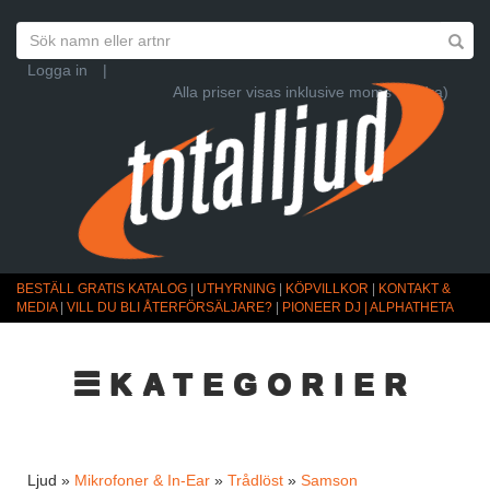
Logga in
|
Alla priser visas inklusive moms (Ändra)
BESTÄLL GRATIS KATALOG
|
UTHYRNING
|
KÖPVILLKOR
|
KONTAKT &
MEDIA
|
VILL DU BLI ÅTERFÖRSÄLJARE?
|
PIONEER DJ | ALPHATHETA
☰KATEGORIER
Ljud »
Mikrofoner & In-Ear
»
Trådlöst
»
Samson