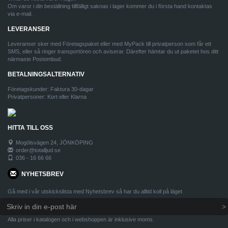
Om varor i din beställning tillfälligt saknas i lager kommer du i första hand kontaktas
via e-mail.
LEVERANSER
Leveranser sker med Företagspaket eller med MyPack till privatperson som får ett
SMS, eller så ringer transportören och aviserar. Därefter hämtar du ut paketet hos ditt
närmaste Postombud.
BETALNINGSALTERNATIV
Företagskunder: Faktura 30-dagar
Privatpersoner: Kort eller Klarna
HITTA TILL OSS
Mogölsvägen 24, JÖNKÖPING
order@totalljud.se
036 - 16 66 66
NYHETSBREV
Gå med i vår utskickslista med Nyhetsbrev så har du alltid koll på läget
Alla priser i katalogen och i webshoppen är inklusive moms.