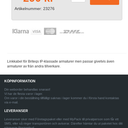
Artikelnummer: 23276
Linkkabel för Briteqs IP-klassade armaturer men passar givetvis även
armaturer av frän andra tillverkare.
KÖPINFORMATION
Din weborder behandlas snarast!
Vi har de flesta varor i lager.
Om varor i din beställning tillfälligt saknas i lager kommer du i första hand kontaktas
via e-mail.
LEVERANSER
Leveranser sker med Företagspaket eller med MyPack till privatperson som får ett
SMS, eller så ringer transportören och aviserar. Därefter hämtar du ut paketet hos ditt
närmaste Postombud.