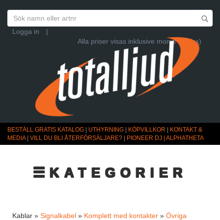
Logga in
|
Alla priser visas inklusive moms (Ändra)
BESTÄLL GRATIS KATALOG
|
UTHYRNING
|
KÖPVILLKOR
|
KONTAKT &
MEDIA
|
VILL DU BLI ÅTERFÖRSÄLJARE?
|
PIONEER DJ | ALPHATHETA
☰KATEGORIER
Kablar »
Signalkabel
»
Komplett med kontakter
»
Övriga