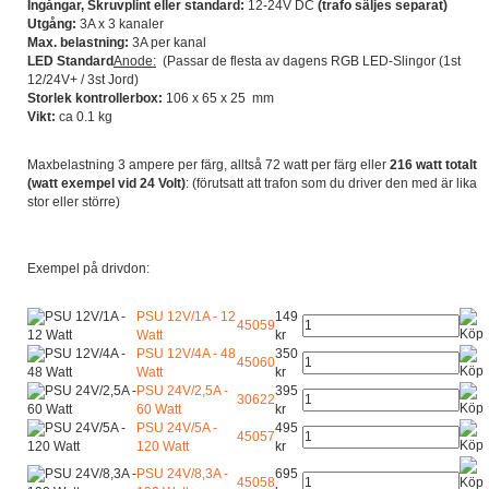
Ingångar, Skruvplint eller standard:
12-24V DC
(trafo säljes separat)
Utgång:
3A x 3 kanaler
Max. belastning:
3A per kanal
LED Standard
Anode:
(Passar de flesta av dagens RGB LED-Slingor (1st
12/24V+ / 3st Jord)
Storlek kontrollerbox:
106 x 65 x 25 mm
Vikt:
ca 0.1 kg
Maxbelastning 3 ampere per färg, alltså 72 watt per färg eller
216 watt totalt
(watt exempel vid 24 Volt)
: (förutsatt att trafon som du driver den med är lika
stor eller större)
Exempel på drivdon:
PSU 12V/1A - 12
149
45059
Watt
kr
PSU 12V/4A - 48
350
45060
Watt
kr
PSU 24V/2,5A -
395
30622
60 Watt
kr
PSU 24V/5A -
495
45057
120 Watt
kr
PSU 24V/8,3A -
695
45058