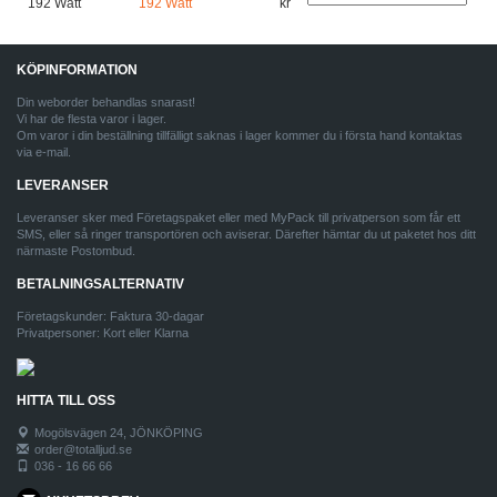
192 Watt
kr
KÖPINFORMATION
Din weborder behandlas snarast!
Vi har de flesta varor i lager.
Om varor i din beställning tillfälligt saknas i lager kommer du i första hand kontaktas
via e-mail.
LEVERANSER
Leveranser sker med Företagspaket eller med MyPack till privatperson som får ett
SMS, eller så ringer transportören och aviserar. Därefter hämtar du ut paketet hos ditt
närmaste Postombud.
BETALNINGSALTERNATIV
Företagskunder: Faktura 30-dagar
Privatpersoner: Kort eller Klarna
HITTA TILL OSS
Mogölsvägen 24, JÖNKÖPING
order@totalljud.se
036 - 16 66 66