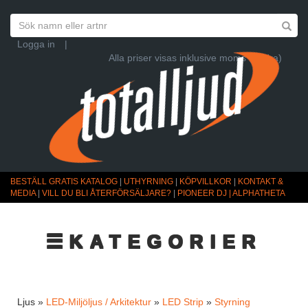
Logga in
|
Alla priser visas inklusive moms (Ändra)
BESTÄLL GRATIS KATALOG
|
UTHYRNING
|
KÖPVILLKOR
|
KONTAKT &
MEDIA
|
VILL DU BLI ÅTERFÖRSÄLJARE?
|
PIONEER DJ | ALPHATHETA
☰KATEGORIER
Ljus »
LED-Miljöljus / Arkitektur
»
LED Strip
»
Styrning