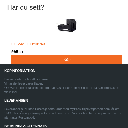
Har du sett?
COV-MOJOcurveXL
995 kr
KÖPINFORMATION
Din weborder behandlas snarast!
Vi har de flesta varor i lager.
Om varor i din beställning tillfälligt saknas i lager kommer du i första hand kontaktas
via e-mail.
LEVERANSER
Leveranser sker med Företagspaket eller med MyPack till privatperson som får ett
SMS, eller så ringer transportören och aviserar. Därefter hämtar du ut paketet hos ditt
närmaste Postombud.
BETALNINGSALTERNATIV