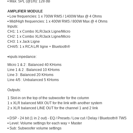
• Max. SPL (@1m): 128 dB
AMPLIFIER MODULE
• Low frequencies: 1 x 700W RMS / 1400W Max @ 4 Ohms
• Mid/High frequencies: 1 x 400W RMS / 800W Max @ 4 Ohms
Inputs:
CH1: 1 x Combo XLR/Jack Ligne/Micro
CH2: 1 x Combo XLR/Jack Ligne/Micro
CH3: 1 x Jack Ligne
CH4/5: 1 x RCA L/R ligne + Bluetooth®
•nputs inpedance:
Micro 1 & 2 : Balanced 40 KHoms
Line 1 & 2 : Balanced 10 KHoms
Line 3 : Balanced 20 KHoms
Line 4/5 : Unbalanced 5 KHoms
Outputs:
1 Slot-in on the top of the subwoofer for the column
1 x XLR balanced MIX OUT for the link with another system
2 x XLR balanced LINE OUT for the channel 1 and 2 link
• DSP - 24 bit (1 in 2 out) - EQ / Presets / Low cut / Delay / Bluetooth® TWS
• Level: Volume settings for each way + Master
• Sub: Subwoofer volume settings