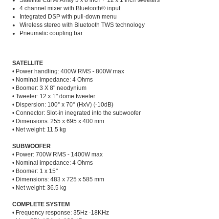
Satellite Curve Array 3 x 8 inch + 12 x 1 inch tweeters
4 channel mixer with Bluetooth® input
Integrated DSP with pull-down menu
Wireless stereo with Bluetooth TWS technology
Pneumatic coupling bar
SATELLITE
• Power handling: 400W RMS - 800W max
• Nominal impedance: 4 Ohms
• Boomer: 3 X 8" neodynium
• Tweeter: 12 x 1" dome tweeter
• Dispersion: 100° x 70° (HxV) (-10dB)
• Connector: Slot-in inegrated into the subwoofer
• Dimensions: 255 x 695 x 400 mm
• Net weight: 11.5 kg
SUBWOOFER
• Power: 700W RMS - 1400W max
• Nominal impedance: 4 Ohms
• Boomer: 1 x 15"
• Dimensions: 483 x 725 x 585 mm
• Net weight: 36.5 kg
COMPLETE SYSTEM
• Frequency response: 35Hz -18KHz