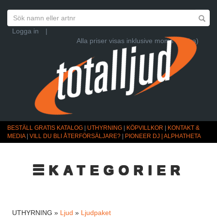
Logga in
|
Alla priser visas inklusive moms (Ändra)
BESTÄLL GRATIS KATALOG
|
UTHYRNING
|
KÖPVILLKOR
|
KONTAKT &
MEDIA
|
VILL DU BLI ÅTERFÖRSÄLJARE?
|
PIONEER DJ | ALPHATHETA
☰KATEGORIER
UTHYRNING »
Ljud
»
Ljudpaket