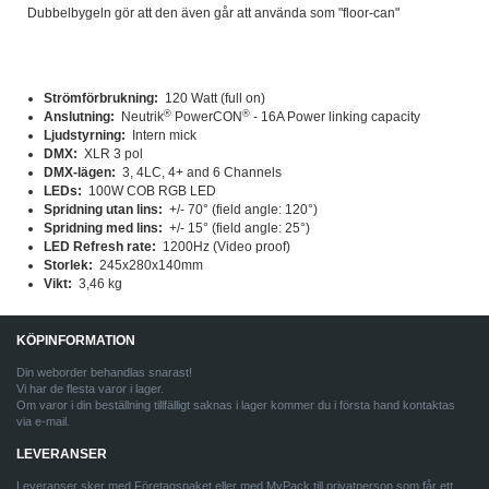
Dubbelbygeln gör att den även går att använda som "floor-can"
Strömförbrukning:
120 Watt (full on)
®
®
Anslutning:
Neutrik
PowerCON
- 16A Power linking capacity
Ljudstyrning:
Intern mick
DMX:
XLR 3 pol
DMX-lägen:
3, 4LC, 4+ and 6 Channels
LEDs:
100W COB RGB LED
Spridning utan lins:
+/- 70° (field angle: 120°)
Spridning med lins:
+/- 15° (field angle: 25°)
LED Refresh rate:
1200Hz (Video proof)
Storlek:
245x280x140mm
Vikt:
3,46 kg
KÖPINFORMATION
Din weborder behandlas snarast!
Vi har de flesta varor i lager.
Om varor i din beställning tillfälligt saknas i lager kommer du i första hand kontaktas
via e-mail.
LEVERANSER
Leveranser sker med Företagspaket eller med MyPack till privatperson som får ett