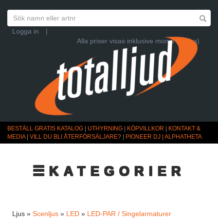
Logga in
|
Alla priser visas inklusive moms (Ändra)
BESTÄLL GRATIS KATALOG
|
UTHYRNING
|
KÖPVILLKOR
|
KONTAKT &
MEDIA
|
VILL DU BLI ÅTERFÖRSÄLJARE?
|
PIONEER DJ | ALPHATHETA
☰KATEGORIER
Ljus »
Scenljus
»
LED
»
LED-PAR / Singelarmaturer