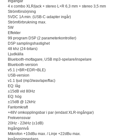
Ingångar
4 x combo XLR/jack + stereo L+R 6,3 mm + stereo 3,5 mm
Strömförsörjning
5VDC 1A min. (USB-C-adapter ingår)
Strömförbrukning max.
5W
Effekter
99 program DSP (2 parameterkontroller)
DSP samplingshastighet
48 khz (24-bitars)
Ljudkälla
Bluetooth-mottagare, USB mp3-spelare/inspelare
Bluetooth-version
v5.1 (+BR+EDR+BLE)
USB-version
v1.1 ljud (mp3/wav/ape/flac)
EQ: låg
±15dB vid 80Hz
EQ: hög
±15dB @ 12kHz
Fantomkraft
+48V omkopplingsbar i par (endast XLR-ingångar)
Frekvenssvar
20Hz - 22kHz (±1dB)
Ingångsnivå
Mikrofon +10dBu max. / Linje +22dBu max.
Ingångsimpedans