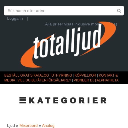
Logga in
|
Alla priser visas inklusive moms (Ändra)
BESTÄLL GRATIS KATALOG
|
UTHYRNING
|
KÖPVILLKOR
|
KONTAKT &
MEDIA
|
VILL DU BLI ÅTERFÖRSÄLJARE?
|
PIONEER DJ | ALPHATHETA
☰KATEGORIER
Ljud »
Mixerbord
»
Analog