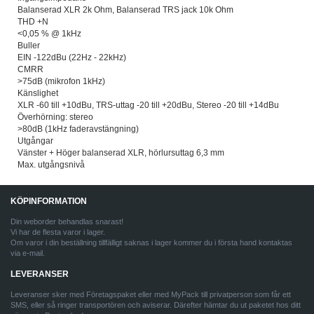
Balanserad XLR 2k Ohm, Balanserad TRS jack 10k Ohm
THD +N
<0,05 % @ 1kHz
Buller
EIN -122dBu (22Hz - 22kHz)
CMRR
>75dB (mikrofon 1kHz)
Känslighet
XLR -60 till +10dBu, TRS-uttag -20 till +20dBu, Stereo -20 till +14dBu
Överhörning: stereo
>80dB (1kHz faderavstängning)
Utgångar
Vänster + Höger balanserad XLR, hörlursuttag 6,3 mm
Max. utgångsnivå
KÖPINFORMATION
Din weborder behandlas snarast!
Vi har de flesta varor i lager.
Om varor i din beställning tillfälligt saknas i lager kommer du i första hand kontaktas
via e-mail.
LEVERANSER
Leveranser sker med Företagspaket eller med MyPack till privatperson som får ett
SMS, eller så ringer transportören och aviserar. Därefter hämtar du ut paketet hos ditt