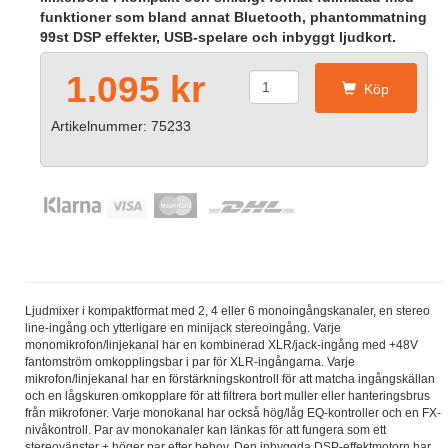
funktioner som bland annat Bluetooth, phantommatning
99st DSP effekter, USB-spelare och inbyggt ljudkort.
1.095 kr
Köp
Artikelnummer: 75233
Ljudmixer i kompaktformat med 2, 4 eller 6 monoingångskanaler, en stereo
line-ingång och ytterligare en minijack stereoingång. Varje
monomikrofon/linjekanal har en kombinerad XLR/jack-ingång med +48V
fantomström omkopplingsbar i par för XLR-ingångarna. Varje
mikrofon/linjekanal har en förstärkningskontroll för att matcha ingångskällan
och en lågskuren omkopplare för att filtrera bort muller eller hanteringsbrus
från mikrofoner. Varje monokanal har också hög/låg EQ-kontroller och en FX-
nivåkontroll. Par av monokanaler kan länkas för att fungera som ett
stereovänster + höger par efter behov. Den inbyggda DSP-effektmotorn har