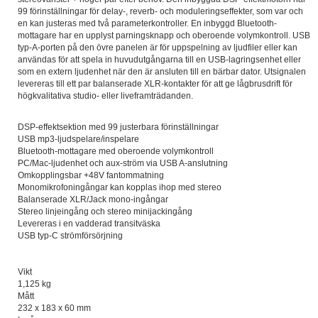
99 förinställningar för delay-, reverb- och moduleringseffekter, som var och
en kan justeras med två parameterkontroller. En inbyggd Bluetooth-
mottagare har en upplyst parningsknapp och oberoende volymkontroll. USB
typ-A-porten på den övre panelen är för uppspelning av ljudfiler eller kan
användas för att spela in huvudutgångarna till en USB-lagringsenhet eller
som en extern ljudenhet när den är ansluten till en bärbar dator. Utsignalen
levereras till ett par balanserade XLR-kontakter för att ge lågbrusdrift för
högkvalitativa studio- eller liveframträdanden.
DSP-effektsektion med 99 justerbara förinställningar
USB mp3-ljudspelare/inspelare
Bluetooth-mottagare med oberoende volymkontroll
PC/Mac-ljudenhet och aux-ström via USB A-anslutning
Omkopplingsbar +48V fantommatning
Monomikrofoningångar kan kopplas ihop med stereo
Balanserade XLR/Jack mono-ingångar
Stereo linjeingång och stereo minijackingång
Levereras i en vadderad transitväska
USB typ-C strömförsörjning
Vikt
1,125 kg
Mått
232 x 183 x 60 mm