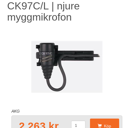
CK97C/L | njure
myggmikrofon
AKG
2.263 kr
Köp