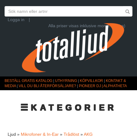
Logga in
|
Alla priser visas inklusive moms (Ändra)
BESTÄLL GRATIS KATALOG
|
UTHYRNING
|
KÖPVILLKOR
|
KONTAKT &
MEDIA
|
VILL DU BLI ÅTERFÖRSÄLJARE?
|
PIONEER DJ | ALPHATHETA
☰KATEGORIER
Ljud »
Mikrofoner & In-Ear
»
Trådlöst
»
AKG