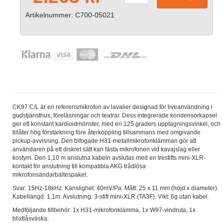
Artikelnummer: C700-05021
CK97 C/L är en referensmikrofon av lavalier designad för liveanvändning i
gudstjänsthus, föreläsningar och teatrar. Dess integrerade kondensorkapsel
ger ett konstant kardioidmönster, med en 125 graders upptagningsvinkel, och
tillåter hög förstärkning före återkoppling tillsammans med omgivande
pickup-avvisning. Den bifogade H31-metallmikrofonklämman gör att
användaren på ett diskret sätt kan fästa mikrofonen vid kavajslag eller
kostym. Den 1,10 m anslutna kabeln avslutas med en trestifts mini-XLR-
kontakt för anslutning till kompatibla AKG trådlösa
mikrofonsändarbältespaket.
Svar: 15Hz-18kHz. Känslighet: 40mV/Pa. Mått: 25 x 11 mm (höjd x diameter).
Kabellängd: 1,1m. Avslutning: 3-stift mini-XLR (TA3F). Vikt: 6g utan kabel.
Medföljande tillbehör: 1x H31-mikrofonklämma, 1x W97-vindruta, 1x
blixtlåsväska.