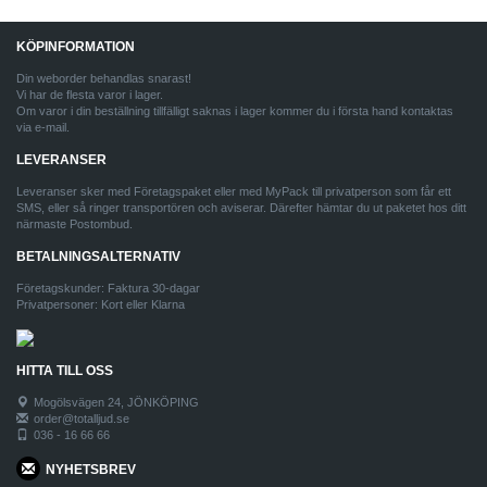
KÖPINFORMATION
Din weborder behandlas snarast!
Vi har de flesta varor i lager.
Om varor i din beställning tillfälligt saknas i lager kommer du i första hand kontaktas
via e-mail.
LEVERANSER
Leveranser sker med Företagspaket eller med MyPack till privatperson som får ett
SMS, eller så ringer transportören och aviserar. Därefter hämtar du ut paketet hos ditt
närmaste Postombud.
BETALNINGSALTERNATIV
Företagskunder: Faktura 30-dagar
Privatpersoner: Kort eller Klarna
HITTA TILL OSS
Mogölsvägen 24, JÖNKÖPING
order@totalljud.se
036 - 16 66 66
NYHETSBREV