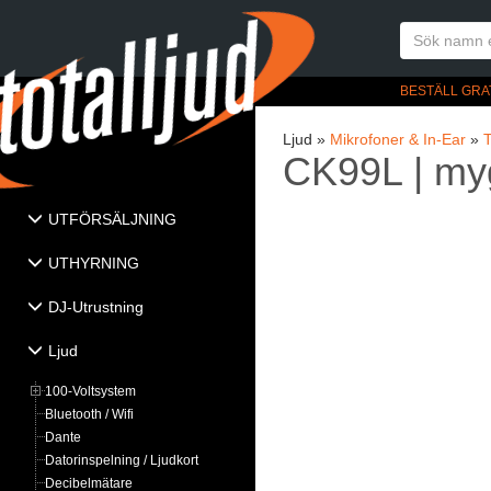
BESTÄLL GRA
Ljud »
Mikrofoner & In-Ear
»
T
CK99L | myg
UTFÖRSÄLJNING
UTHYRNING
DJ-Utrustning
Ljud
100-Voltsystem
Bluetooth / Wifi
Dante
Datorinspelning / Ljudkort
Decibelmätare