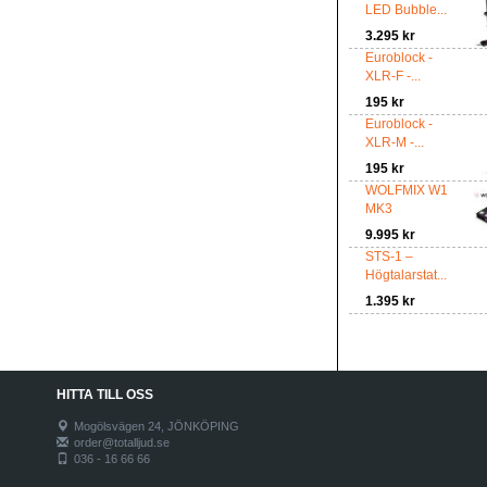
LED Bubble...
3.295 kr
Euroblock -
XLR-F -...
195 kr
Euroblock -
XLR-M -...
195 kr
WOLFMIX W1
MK3
9.995 kr
STS-1 –
Högtalarstat...
1.395 kr
HITTA TILL OSS
Mogölsvägen 24, JÖNKÖPING
order@totalljud.se
036 - 16 66 66