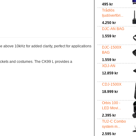
495 kr
Trådlös
ljudöverföri...
4.250 kr
DJC-AN BAG
1.559 kr
se above 10kHz for added clarity, perfect for applications
DJC-1500X
BAG
1.559 kr
jackets and costumes. The CK99 L provides a
XDJ-AN
12.859 kr
CDJ-1500X
18.999 kr
Orbis 100 -
LED Movi...
2.395 kr
TU2-C Combo
system m...
2.595 kr