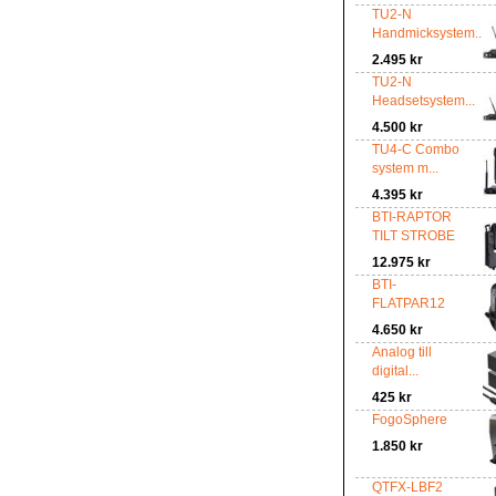
TU2-N
Handmicksystem...
2.495 kr
TU2-N
Headsetsystem...
4.500 kr
TU4-C Combo
system m...
4.395 kr
BTI-RAPTOR
TILT STROBE
12.975 kr
BTI-
FLATPAR12
4.650 kr
Analog till
digital...
425 kr
FogoSphere
1.850 kr
QTFX-LBF2