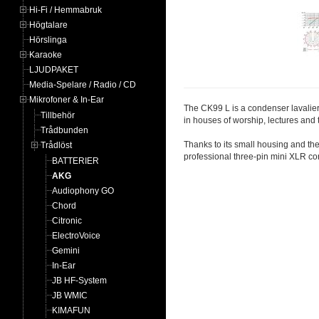
Hi-Fi / Hemmabruk
Högtalare
Hörslinga
Karaoke
LJUDPAKET
Media-Spelare / Radio / CD
Mikrofoner & In-Ear
The CK99 L is a condenser lavalier 
Tillbehör
in houses of worship, lectures and 
Trådbunden
Thanks to its small housing and th
Trådlöst
professional three-pin mini XLR con
BATTERIER
AKG
Audiophony GO
Chord
Citronic
ElectroVoice
Gemini
In-Ear
JB HF-System
JB WMIC
KIMAFUN