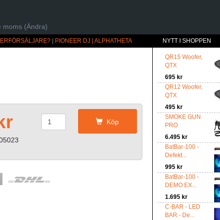
ive moms (Ändra)
ÅTERFÖRSÄLJARE?
|
PIONEER DJ | ALPHATHETA
NYTT I SHOPPEN
QR15 Woofer,
QTX
695 kr
QR12 Woofer,
QTX
495 kr
kr
SMOKE GUN
Köp
PRO
6.495 kr
-05023
BatBar-100 -
Defekt...
995 kr
BatBar-100 -
DEMO EX...
1.695 kr
C-BAR - LED
BAR - De...