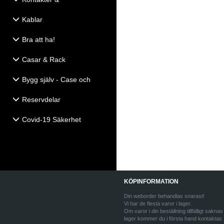
Eldistribution
Kablar
Bra att ha!
Casar & Rack
Bygg själv - Case och
Högtalartillbehör
Reservdelar
Covid-19 Säkerhet
KÖPINFORMATION
Din weborder behandlas snarast!
Vi har de flesta varor i lager.
Om varor i din beställning tillfälligt saknas 
lager kommer du i första hand kontaktas