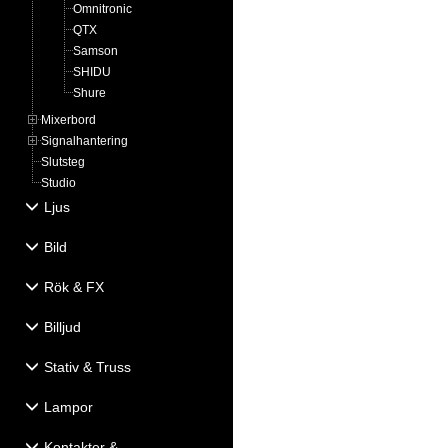
Omnitronic
QTX
Samson
SHIDU
Shure
Mixerbord
Signalhantering
Slutsteg
Studio
Ljus
Bild
Rök & FX
Billjud
Stativ & Truss
Lampor
Kontakter &