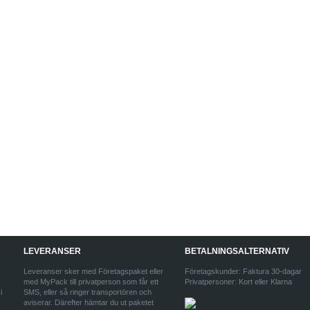
LEVERANSER
BETALNINGSALTERNATIV
Leveranser sker med Företagspaket eller
Företagskunder: Faktura 30-dagar
med MyPack till privatperson som får ett
Privatpersoner: Kort eller Klarna
i
SMS, eller så ringer transportören och
aviserar. Därefter hämtar du ut paketet