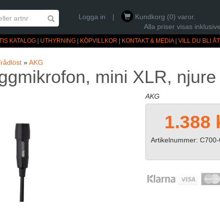
Logga in
|
Kundkorg (0) varor.
Alla priser visas inklus
TIS KATALOG
|
UTHYRNING
|
KÖPVILLKOR
|
KONTAKT & MEDIA
|
VILL DU BLI 
rådlöst
»
AKG
gmikrofon, mini XLR, njure
AKG
1.388 
Artikelnummer: C700