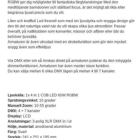
RGBW ger dig möjligheter till fantastiska färgblandningar Med den
medföljande barndooren och ställbart focus, är det möjligt att rikta eller
begränsa ljuset precis som du vill.
Liten och kraftfull Led fresnell som med sin ljusstyrka och snygga design gör
den till det naturliga valet när du vill skapa olika ljus atmosfärer. Passar
överallt, på nattklubben som konserter, mässor och affärer eller där du
behöver ljussätta.
Armaturen är även utrustad med en strobefunktion som gör den mycket
snygg även som effektljus
Via DMX eller om så önskas direkt på armaturen justerar du den inbyggda
dimmerfunktionen. Armaturen har även master slave funktion.
Du kan välja mellan 6 olika DMX lägen på mellan 4 till 7 kanaler.
Ljuskälla:
1x 4 in 1 COB LED 60W RGBW
Spridningsvinkel:
10 grader
Manuell Zoom:
10-55 grader
DMX:
4 > 7 kanaler
Display:
LCD
Anslutningar:
3-polig XLR DMX in / ut
Hölje, material:
anodiserat aluminium
Färg:
Svart
Storlek:
241 x 251 x 195 mm