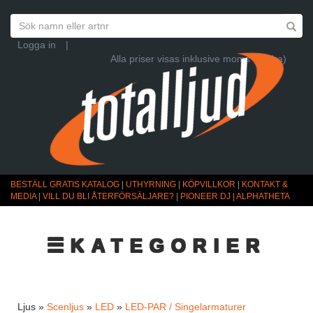
Logga in
|
Alla priser visas inklusive moms (Ändra)
BESTÄLL GRATIS KATALOG
|
UTHYRNING
|
KÖPVILLKOR
|
KONTAKT &
MEDIA
|
VILL DU BLI ÅTERFÖRSÄLJARE?
|
PIONEER DJ | ALPHATHETA
☰KATEGORIER
Ljus »
Scenljus
»
LED
»
LED-PAR / Singelarmaturer