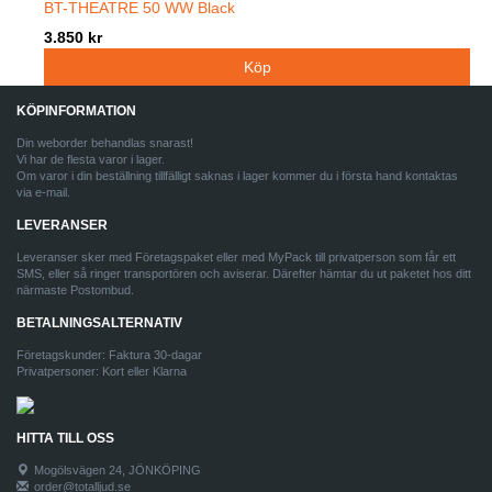
BT-THEATRE 50 WW Black
3.850 kr
KÖPINFORMATION
Din weborder behandlas snarast!
Vi har de flesta varor i lager.
Om varor i din beställning tillfälligt saknas i lager kommer du i första hand kontaktas
via e-mail.
LEVERANSER
Leveranser sker med Företagspaket eller med MyPack till privatperson som får ett
SMS, eller så ringer transportören och aviserar. Därefter hämtar du ut paketet hos ditt
närmaste Postombud.
BETALNINGSALTERNATIV
Företagskunder: Faktura 30-dagar
Privatpersoner: Kort eller Klarna
HITTA TILL OSS
Mogölsvägen 24, JÖNKÖPING
order@totalljud.se