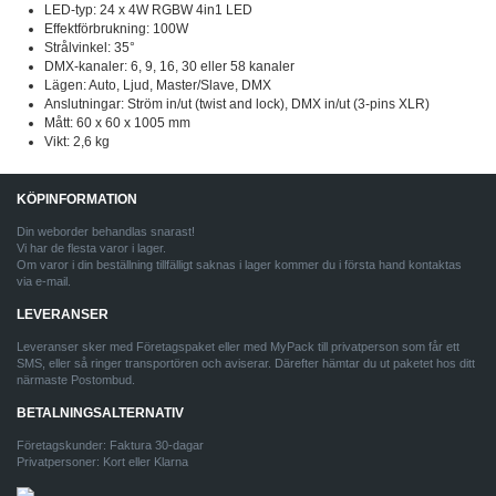
LED-typ: 24 x 4W RGBW 4in1 LED
Effektförbrukning: 100W
Strålvinkel: 35°
DMX-kanaler: 6, 9, 16, 30 eller 58 kanaler
Lägen: Auto, Ljud, Master/Slave, DMX
Anslutningar: Ström in/ut (twist and lock), DMX in/ut (3-pins XLR)
Mått: 60 x 60 x 1005 mm
Vikt: 2,6 kg
KÖPINFORMATION
Din weborder behandlas snarast!
Vi har de flesta varor i lager.
Om varor i din beställning tillfälligt saknas i lager kommer du i första hand kontaktas
via e-mail.
LEVERANSER
Leveranser sker med Företagspaket eller med MyPack till privatperson som får ett
SMS, eller så ringer transportören och aviserar. Därefter hämtar du ut paketet hos ditt
närmaste Postombud.
BETALNINGSALTERNATIV
Företagskunder: Faktura 30-dagar
Privatpersoner: Kort eller Klarna