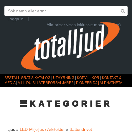
Logga in
|
Alla priser visas inklusive moms (Ändra)
BESTÄLL GRATIS KATALOG
|
UTHYRNING
|
KÖPVILLKOR
|
KONTAKT &
MEDIA
|
VILL DU BLI ÅTERFÖRSÄLJARE?
|
PIONEER DJ | ALPHATHETA
☰KATEGORIER
Ljus »
LED-Miljöljus / Arkitektur
»
Batteridrivet