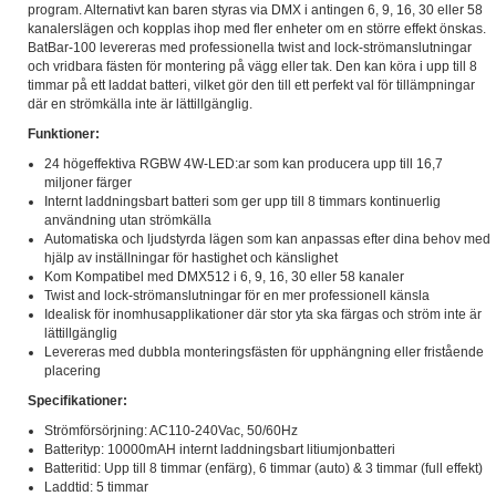
program. Alternativt kan baren styras via DMX i antingen 6, 9, 16, 30 eller 58
kanalerslägen och kopplas ihop med fler enheter om en större effekt önskas.
BatBar-100 levereras med professionella twist and lock-strömanslutningar
och vridbara fästen för montering på vägg eller tak. Den kan köra i upp till 8
timmar på ett laddat batteri, vilket gör den till ett perfekt val för tillämpningar
där en strömkälla inte är lättillgänglig.
Funktioner:
24 högeffektiva RGBW 4W-LED:ar som kan producera upp till 16,7
miljoner färger
Internt laddningsbart batteri som ger upp till 8 timmars kontinuerlig
användning utan strömkälla
Automatiska och ljudstyrda lägen som kan anpassas efter dina behov med
hjälp av inställningar för hastighet och känslighet
Kom Kompatibel med DMX512 i 6, 9, 16, 30 eller 58 kanaler
Twist and lock-strömanslutningar för en mer professionell känsla
Idealisk för inomhusapplikationer där stor yta ska färgas och ström inte är
lättillgänglig
Levereras med dubbla monteringsfästen för upphängning eller fristående
placering
Specifikationer:
Strömförsörjning: AC110-240Vac, 50/60Hz
Batterityp: 10000mAH internt laddningsbart litiumjonbatteri
Batteritid: Upp till 8 timmar (enfärg), 6 timmar (auto) & 3 timmar (full effekt)
Laddtid: 5 timmar