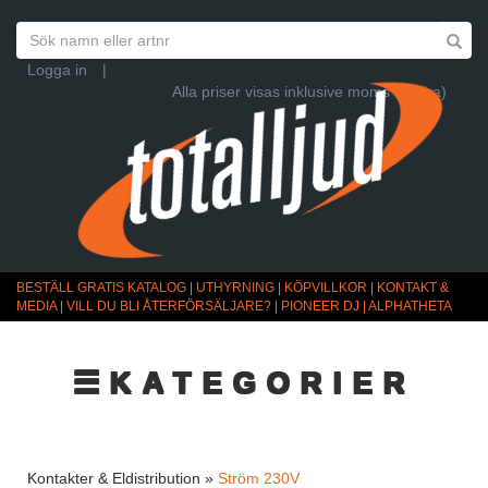
Logga in
|
Alla priser visas inklusive moms (Ändra)
BESTÄLL GRATIS KATALOG
|
UTHYRNING
|
KÖPVILLKOR
|
KONTAKT &
MEDIA
|
VILL DU BLI ÅTERFÖRSÄLJARE?
|
PIONEER DJ | ALPHATHETA
☰KATEGORIER
Kontakter & Eldistribution »
Ström 230V