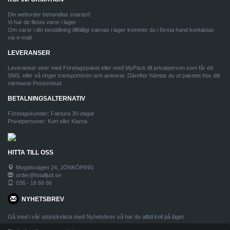
Din weborder behandlas snarast!
Vi har de flesta varor i lager.
Om varor i din beställning tillfälligt saknas i lager kommer du i första hand kontaktas
via e-mail.
LEVERANSER
Leveranser sker med Företagspaket eller med MyPack till privatperson som får ett
SMS, eller så ringer transportören och aviserar. Därefter hämtar du ut paketet hos ditt
närmaste Postombud.
BETALNINGSALTERNATIV
Företagskunder: Faktura 30-dagar
Privatpersoner: Kort eller Klarna
HITTA TILL OSS
Mogölsvägen 24, JÖNKÖPING
order@totalljud.se
036 - 16 66 66
NYHETSBREV
Gå med i vår utskickslista med Nyhetsbrev så har du alltid koll på läget