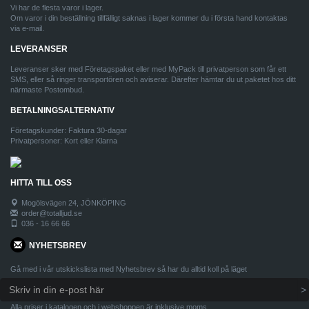
Vi har de flesta varor i lager.
Om varor i din beställning tillfälligt saknas i lager kommer du i första hand kontaktas
via e-mail.
LEVERANSER
Leveranser sker med Företagspaket eller med MyPack till privatperson som får ett
SMS, eller så ringer transportören och aviserar. Därefter hämtar du ut paketet hos ditt
närmaste Postombud.
BETALNINGSALTERNATIV
Företagskunder: Faktura 30-dagar
Privatpersoner: Kort eller Klarna
HITTA TILL OSS
Mogölsvägen 24, JÖNKÖPING
order@totalljud.se
036 - 16 66 66
NYHETSBREV
Gå med i vår utskickslista med Nyhetsbrev så har du alltid koll på läget
Alla priser i katalogen och i webshoppen är inklusive moms.