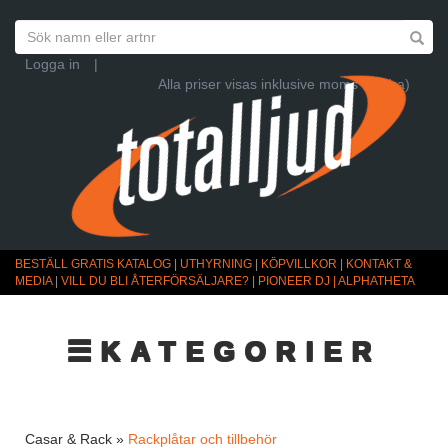
Logga in
|
Alla priser visas inklusive moms (Ändra)
BESTÄLL GRATIS KATALOG
|
UTHYRNING
|
KÖPVILLKOR
|
KONTAKT &
MEDIA
|
VILL DU BLI ÅTERFÖRSÄLJARE?
|
PIONEER DJ | ALPHATHETA
☰KATEGORIER
Casar & Rack »
Rackplåtar och tillbehör