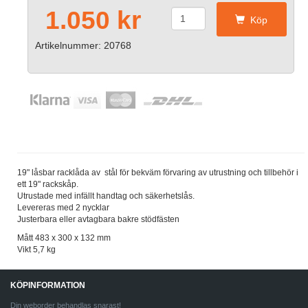
1.050 kr
Köp
Artikelnummer: 20768
19" låsbar racklåda av stål för bekväm förvaring av utrustning och tillbehör i
ett 19" rackskåp.
Utrustade med infällt handtag och säkerhetslås.
Levereras med 2 nycklar
Justerbara eller avtagbara bakre stödfästen
Mått 483 x 300 x 132 mm
Vikt 5,7 kg
KÖPINFORMATION
Din weborder behandlas snarast!