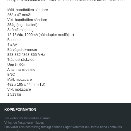
Bodypack-versionen levereras med både nackband och lavaliermikrofoner
Mått: handhållen sändare
258 x 47 mmØ
Vikt: handhållen sändare
354g (inget batteri)
Strömförsörjning
12-18Vdc, 1000mA (nätadapter medföljer)
Batterier
4 x AA
Bärvågsfrekvenser
823-832 / 863-865 MHz
Trådlöst räckvidd
Upp till 60m
Antennanslutning
BNC
Mått: mottagare
482 x 185 x 44 mm (1U)
Vikt: mottagare
1,513 kg
KÖPINFORMATION
Din weborder behandlas snarast!
Vi har de flesta varor i lager.
Om varor i din beställning tillfälligt saknas i lager kommer du i första hand kontaktas