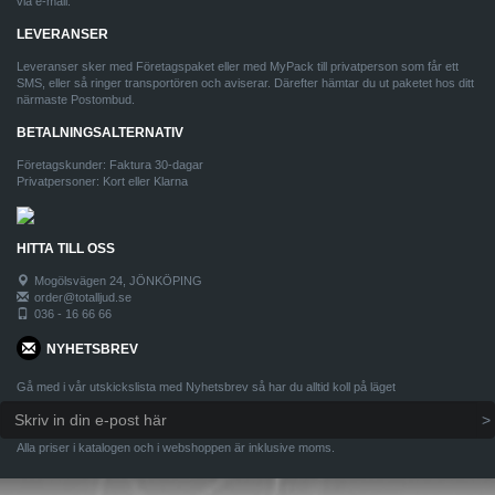
via e-mail.
LEVERANSER
Leveranser sker med Företagspaket eller med MyPack till privatperson som får ett
SMS, eller så ringer transportören och aviserar. Därefter hämtar du ut paketet hos ditt
närmaste Postombud.
BETALNINGSALTERNATIV
Företagskunder: Faktura 30-dagar
Privatpersoner: Kort eller Klarna
HITTA TILL OSS
Mogölsvägen 24, JÖNKÖPING
order@totalljud.se
036 - 16 66 66
NYHETSBREV
Gå med i vår utskickslista med Nyhetsbrev så har du alltid koll på läget
Alla priser i katalogen och i webshoppen är inklusive moms.