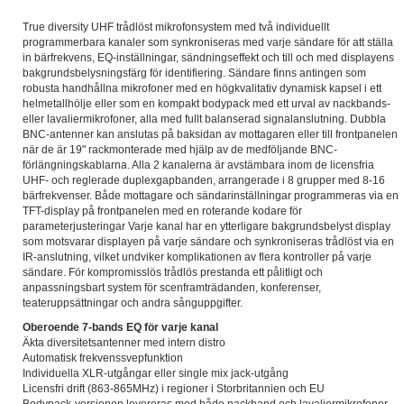
True diversity UHF trådlöst mikrofonsystem med två individuellt
programmerbara kanaler som synkroniseras med varje sändare för att ställa
in bärfrekvens, EQ-inställningar, sändningseffekt och till och med displayens
bakgrundsbelysningsfärg för identifiering. Sändare finns antingen som
robusta handhållna mikrofoner med en högkvalitativ dynamisk kapsel i ett
helmetallhölje eller som en kompakt bodypack med ett urval av nackbands-
eller lavaliermikrofoner, alla med fullt balanserad signalanslutning. Dubbla
BNC-antenner kan anslutas på baksidan av mottagaren eller till frontpanelen
när de är 19" rackmonterade med hjälp av de medföljande BNC-
förlängningskablarna. Alla 2 kanalerna är avstämbara inom de licensfria
UHF- och reglerade duplexgapbanden, arrangerade i 8 grupper med 8-16
bärfrekvenser. Både mottagare och sändarinställningar programmeras via en
TFT-display på frontpanelen med en roterande kodare för
parameterjusteringar Varje kanal har en ytterligare bakgrundsbelyst display
som motsvarar displayen på varje sändare och synkroniseras trådlöst via en
IR-anslutning, vilket undviker komplikationen av flera kontroller på varje
sändare. För kompromisslös trådlös prestanda ett pålitligt och
anpassningsbart system för scenframträdanden, konferenser,
teateruppsättningar och andra sånguppgifter.
Oberoende 7-bands EQ för varje kanal
Äkta diversitetsantenner med intern distro
Automatisk frekvenssvepfunktion
Individuella XLR-utgångar eller single mix jack-utgång
Licensfri drift (863-865MHz) i regioner i Storbritannien och EU