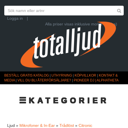
Logga in
|
Alla priser visas inklusive moms (Ändra)
BESTÄLL GRATIS KATALOG
|
UTHYRNING
|
KÖPVILLKOR
|
KONTAKT &
MEDIA
|
VILL DU BLI ÅTERFÖRSÄLJARE?
|
PIONEER DJ | ALPHATHETA
☰KATEGORIER
Ljud »
Mikrofoner & In-Ear
»
Trådlöst
»
Citronic