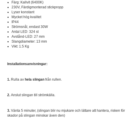
Färg: Kallvit (6400K)
230V, Färdigmonterad stickpropp
Lyser konstant
Mycket hög kvalitet
IP44
Strömsnål, endast 30W
Antal LED: 324 st
Avstånd-LED: 27 mm
Slangdiameter: 13 mm
Vikt: 1.5 Kg
Installationsanvisningar:
1.
Rulla av
hela slingan
från rullen.
2.
Anslut slingan till strömkälla.
3.
Vänta 5 minuter, (slingan blir nu mjukare och lättare att hantera, risken för
skador på slingan minskar även den)