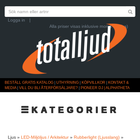
Logga in
|
Alla priser visas inklusive moms (Ändra)
BESTÄLL GRATIS KATALOG
|
UTHYRNING
|
KÖPVILLKOR
|
KONTAKT &
MEDIA
|
VILL DU BLI ÅTERFÖRSÄLJARE?
|
PIONEER DJ | ALPHATHETA
☰KATEGORIER
Ljus »
LED-Miljöljus / Arkitektur
»
Rubberlight (Ljusslang)
»