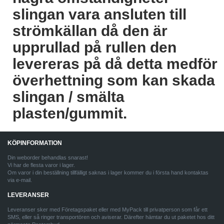
slingan vara ansluten till
strömkällan då den är
upprullad på rullen den
levereras på då detta medför
överhettning som kan skada
slingan / smälta
plasten/gummit.
KÖPINFORMATION
Din weborder behandlas snarast!
Vi har de flesta varor i lager.
Om varor i din beställning tillfälligt saknas i lager kommer du i första hand kontaktas
via e-mail.
LEVERANSER
Leveranser sker med Företagspaket eller med MyPack till privatperson som får ett
SMS, eller så ringer transportören och aviserar. Därefter hämtar du ut paketet hos ditt