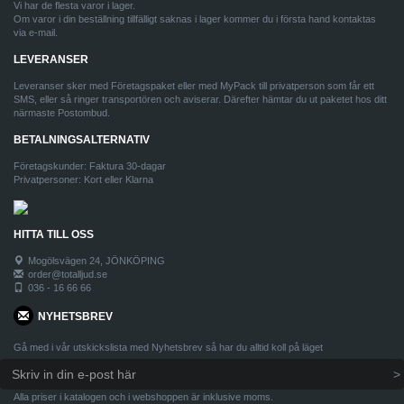
Vi har de flesta varor i lager.
Om varor i din beställning tillfälligt saknas i lager kommer du i första hand kontaktas
via e-mail.
LEVERANSER
Leveranser sker med Företagspaket eller med MyPack till privatperson som får ett
SMS, eller så ringer transportören och aviserar. Därefter hämtar du ut paketet hos ditt
närmaste Postombud.
BETALNINGSALTERNATIV
Företagskunder: Faktura 30-dagar
Privatpersoner: Kort eller Klarna
HITTA TILL OSS
Mogölsvägen 24, JÖNKÖPING
order@totalljud.se
036 - 16 66 66
NYHETSBREV
Gå med i vår utskickslista med Nyhetsbrev så har du alltid koll på läget
Alla priser i katalogen och i webshoppen är inklusive moms.