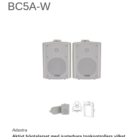
BC5A-W
Adastra
Aktivt högtalarset med justerbara tonkontrollers vilket