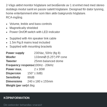
2-Vägs aktivt monitor högtalare set bestående av 1 st enhet med med stereo
slutstegs modul samt en passiv satelit högtalare. Designad för dator lysning,
home entertainment eller som liten aktiv bakgrunds högtalare.
RCA-ingång.
Volume, treble and bass controls
Magnetically shielded
Power On/Off switch with LED indicator
Supplied with 4m speaker link cable
1.5m Fig.8 mains lead included
Supplied with mounting brackets
Power supply
230Vac, 50Hz (fig 8)
Woofer
133mmØ (5.25") PP cone
Tweeter
25mm balanced dome
Frequency response
100Hz - 20kHz
Power max.
2 x 30W
Dispersion
150° (-3dB)
Sensitivity
88dB
Dimensions
240 x 180 x 155mm
Weight (per set)
4.6kg
KÖPINFORMATION
Din weborder behandlas snarast!