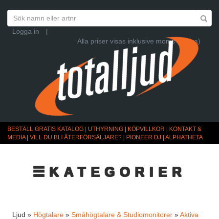
Logga in
|
Alla priser visas inklusive moms (Ändra)
BESTÄLL GRATIS KATALOG
|
UTHYRNING
|
KÖPVILLKOR
|
KONTAKT &
MEDIA
|
VILL DU BLI ÅTERFÖRSÄLJARE?
|
PIONEER DJ | ALPHATHETA
☰KATEGORIER
Ljud »
Högtalare
»
Småhögtalare & Studiomonitorer
»
Aktiva